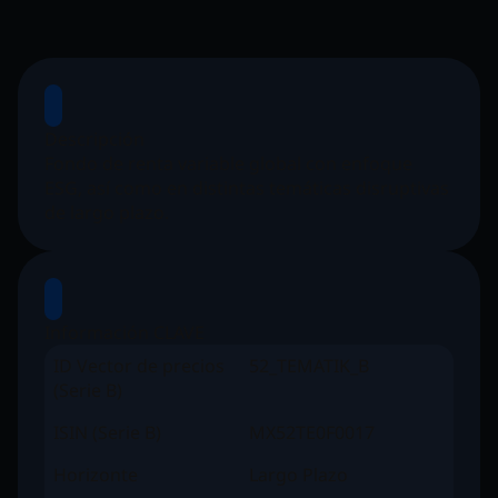
Descripción
Fondo de renta variable global con enfoque
ESG, así como en distintas temáticas disruptivas
de largo plazo.
Información CLAVE
ID Vector de precios
52_TEMATIK_B
(Serie B)
ISIN (Serie B)
MX52TE0F0017
Horizonte
Largo Plazo