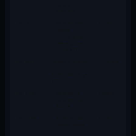
Aware MSCI
EAFE ETF
1ISP_SDG_*
iShares MSCI
Fondos
Global
Sustainable
Development
Goals ETFs
1ISP_BOTZ_
Global X Robotics
Fondos
&
ArtificialInteligence
ETF
1ISP_ESGE_*
iShares Inc
Fondos
iShares ESG
Aware
1ISP_CGW_*
Invesco S&P
Fondos
Global Water
ETF