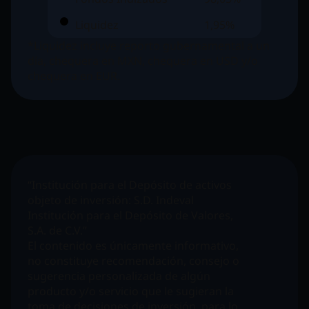
Liquidez
1,95%
*Liquidez incluye reporto gubernamental a un
día, chequera en MXN, chequera en USD y/o
chequera en EUR.
“Institución para el Depósito de activos
objeto de inversión:
S.D. Indeval
Institución para el Depósito de Valores,
S.A. de C.V.”
El contenido es únicamente informativo,
no constituye recomendación, consejo o
sugerencia personalizada de algún
producto y/o servicio que le sugieran la
toma de decisiones de inversión, para lo