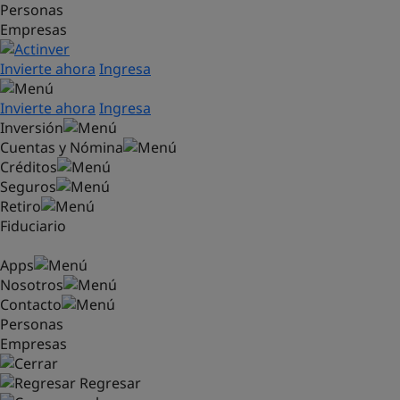
Personas
Saltar al contenido principal
Empresas
Invierte ahora
Ingresa
Invierte ahora
Ingresa
Inversión
Cuentas y Nómina
Créditos
Seguros
Retiro
Fiduciario
Apps
Nosotros
Contacto
Personas
Empresas
Regresar