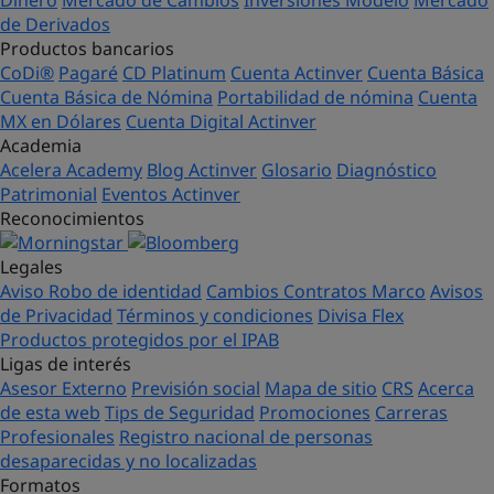
Dinero
Mercado de Cambios
Inversiones Modelo
Mercado
de Derivados
Productos bancarios
CoDi®
Pagaré
CD Platinum
Cuenta Actinver
Cuenta Básica
Cuenta Básica de Nómina
Portabilidad de nómina
Cuenta
MX en Dólares
Cuenta Digital Actinver
Academia
Acelera Academy
Blog Actinver
Glosario
Diagnóstico
Patrimonial
Eventos Actinver
Reconocimientos
Legales
Aviso Robo de identidad
Cambios Contratos Marco
Avisos
de Privacidad
Términos y condiciones
Divisa Flex
Productos protegidos por el IPAB
Ligas de interés
Asesor Externo
Previsión social
Mapa de sitio
CRS
Acerca
de esta web
Tips de Seguridad
Promociones
Carreras
Profesionales
Registro nacional de personas
desaparecidas y no localizadas
Formatos