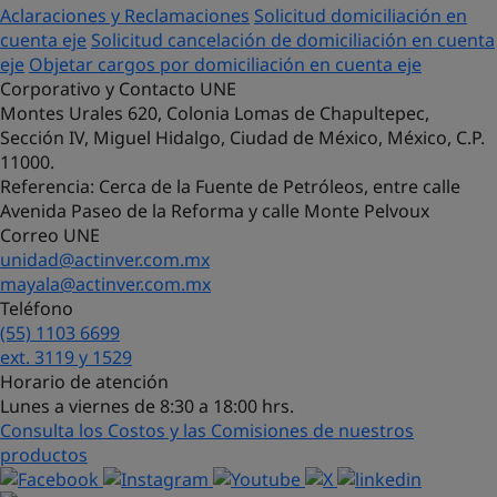
Aclaraciones y Reclamaciones
Solicitud domiciliación en
cuenta eje
Solicitud cancelación de domiciliación en cuenta
eje
Objetar cargos por domiciliación en cuenta eje
Corporativo y Contacto UNE
Montes Urales 620, Colonia Lomas de Chapultepec,
Sección IV, Miguel Hidalgo, Ciudad de México, México, C.P.
11000.
Referencia
: Cerca de la Fuente de Petróleos, entre calle
Avenida Paseo de la Reforma y calle Monte Pelvoux
Correo UNE
unidad@actinver.com.mx
mayala@actinver.com.mx
Teléfono
(55) 1103 6699
¡Hola! Soy Lucy, tu asistente virtual.
ext. 3119 y 1529
¿Con qué puedo ayudarte?
Horario de atención
Lunes a viernes de 8:30 a 18:00 hrs.
Consulta los Costos y las Comisiones de nuestros
productos