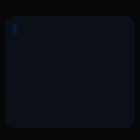
Evolución de la inversión en el fondo:
Fuente: Actinver Trade
Rendimientos pasados no garantizan
rendimientos futuros.