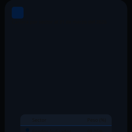
Cartera por sector al 31 de marzo del 2026
Sector
Peso (%)
Fondos Indizados
98,05%