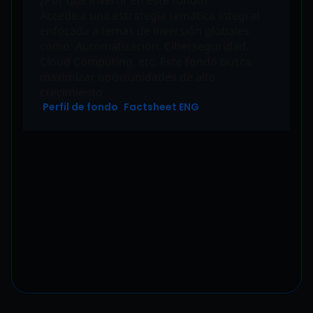
¿Por qué invertir en este fondo?
Accede a una estrategia temática integral
enfocada a temas de inversión globales
como: Automatización, Ciberseguridad,
Cloud Computing, etc. Este fondo busca
maximizar oportunidades de alto
crecimiento.
Perfil de fondo
Factsheet ENG