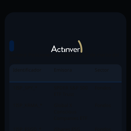
Cartera: Posiciones principales al 31 de marzo del
2026
Identificador
Emisora
Sector
1ISP_SPY_*
SPDER S&P 500
Fondos
ETF Trust
1ISP_KRMA_*
Global X
Fondos
Conscious
Companies ETF
1ISP_ESGD_*
iShares ESG
Fondos