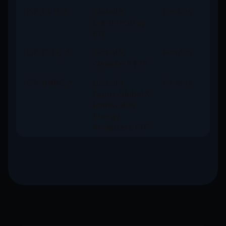
1ISP_BUG_*
Global X
Fondos
Cybersecurity
ETF
1ISP_CTEC_*
Global X
Fondos
CleanTech ETF
1ISP_RNRG_*
Global X
Fondos
Funds-Global X
Renewable
Energy
Producers ETF