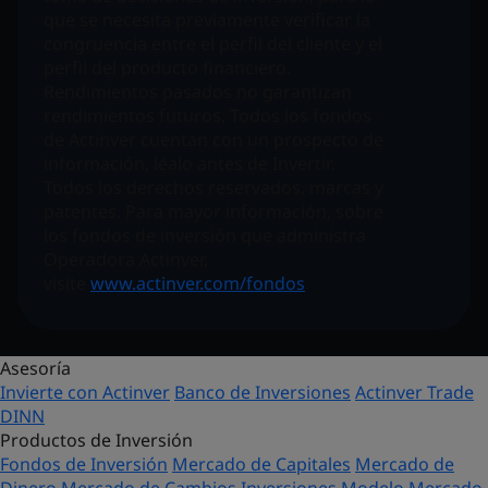
que se necesita previamente verificar la
congruencia entre el perfil del cliente y el
perfil del producto financiero.
Rendimientos pasados no garantizan
rendimientos futuros. Todos los fondos
de Actinver cuentan con un prospecto de
información, léalo antes de Invertir.
Todos los derechos reservados, marcas y
patentes. Para mayor información, sobre
los fondos de inversión que administra
Operadora Actinver,
visite
www.actinver.com/fondos
Asesoría
Invierte con Actinver
Banco de Inversiones
Actinver Trade
DINN
Productos de Inversión
Fondos de Inversión
Mercado de Capitales
Mercado de