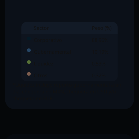
Sector
Peso (%)
Corporativo
88,96%
Gubernamental
10,19%
Liquidez
0,53%
Otros
0,32%
*Liquidez incluye reporto gubernamental a un
día, chequera en MXN, chequera en USD y/o
chequera en EUR.