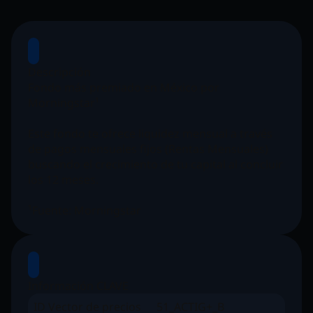
Descripción
Fondo más premiado en México por
Morningstar
¹
Este fondo te ofrece liquidez mensual a través
de pagos mensuales fijos (Rentas Mensuales)
buscando el crecimiento de tu capital al concluir
los 12 meses.
¹Fuente: Morningstar
Información CLAVE
ID Vector de precios
51_ACTIG+_B