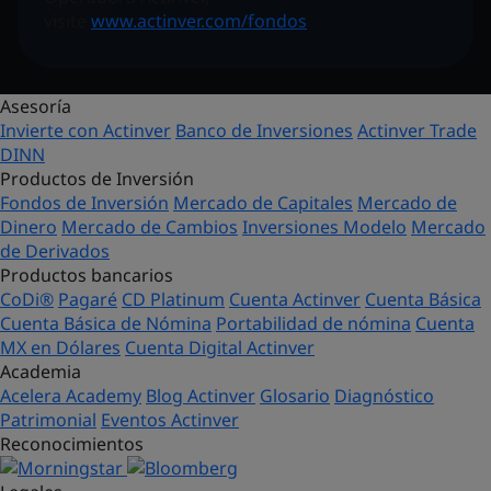
visite
www.actinver.com/fondos
Asesoría
Invierte con Actinver
Banco de Inversiones
Actinver Trade
DINN
Productos de Inversión
Fondos de Inversión
Mercado de Capitales
Mercado de
Dinero
Mercado de Cambios
Inversiones Modelo
Mercado
de Derivados
Productos bancarios
CoDi®
Pagaré
CD Platinum
Cuenta Actinver
Cuenta Básica
Cuenta Básica de Nómina
Portabilidad de nómina
Cuenta
MX en Dólares
Cuenta Digital Actinver
Academia
Acelera Academy
Blog Actinver
Glosario
Diagnóstico
Patrimonial
Eventos Actinver
Reconocimientos