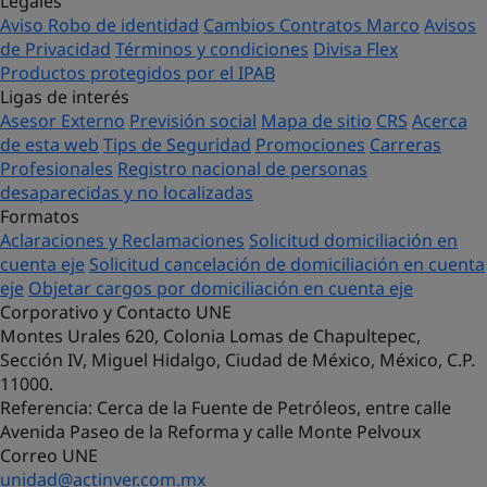
Legales
Aviso Robo de identidad
Cambios Contratos Marco
Avisos
de Privacidad
Términos y condiciones
Divisa Flex
Productos protegidos por el IPAB
Ligas de interés
Asesor Externo
Previsión social
Mapa de sitio
CRS
Acerca
de esta web
Tips de Seguridad
Promociones
Carreras
Profesionales
Registro nacional de personas
desaparecidas y no localizadas
Formatos
Aclaraciones y Reclamaciones
Solicitud domiciliación en
cuenta eje
Solicitud cancelación de domiciliación en cuenta
eje
Objetar cargos por domiciliación en cuenta eje
Corporativo y Contacto UNE
Montes Urales 620, Colonia Lomas de Chapultepec,
Sección IV, Miguel Hidalgo, Ciudad de México, México, C.P.
11000.
Referencia
: Cerca de la Fuente de Petróleos, entre calle
Avenida Paseo de la Reforma y calle Monte Pelvoux
Correo UNE
unidad@actinver.com.mx