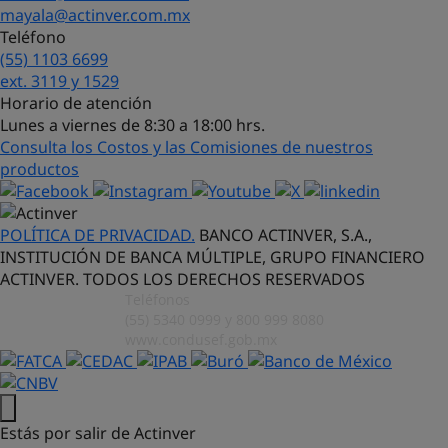
mayala@actinver.com.mx
Teléfono
(55) 1103 6699
¡Hola! Soy Lucy, tu asistente virtual.
ext. 3119 y 1529
¿Con qué puedo ayudarte?
Horario de atención
Lunes a viernes de 8:30 a 18:00 hrs.
Consulta los Costos y las Comisiones de nuestros
productos
POLÍTICA DE PRIVACIDAD.
BANCO ACTINVER, S.A.,
INSTITUCIÓN DE BANCA MÚLTIPLE, GRUPO FINANCIERO
ACTINVER. TODOS LOS DERECHOS RESERVADOS
Teléfonos
(55) 5340 0999 y 800 999 8080
www.condusef.gob.mx
Estás por salir de Actinver