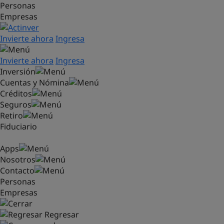
Personas
Saltar al contenido principal
Empresas
Invierte ahora
Ingresa
Invierte ahora
Ingresa
Inversión
Cuentas y Nómina
Créditos
Seguros
Retiro
Fiduciario
Apps
Nosotros
Contacto
Personas
Empresas
Regresar