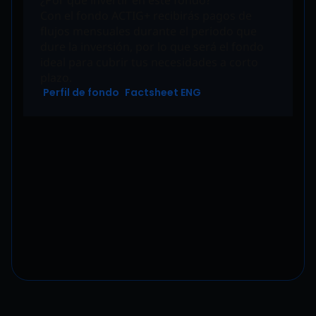
¿Por qué invertir en este fondo?
Con el fondo ACTIG+ recibirás pagos de
flujos mensuales durante el periodo que
dure la inversión, por lo que será el fondo
ideal para cubrir tus necesidades a corto
plazo.
Perfil de fondo
Factsheet ENG