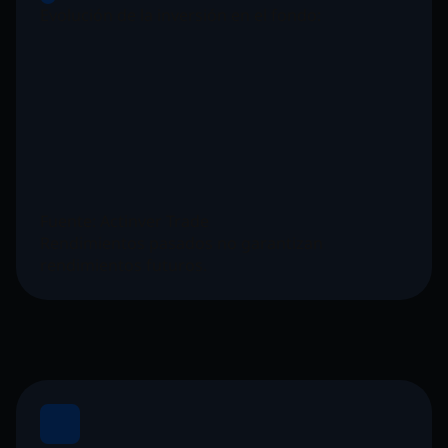
Evolución de la inversión en el fondo:
Fuente: Actinver Trade
Rendimientos pasados no garantizan
rendimientos futuros.