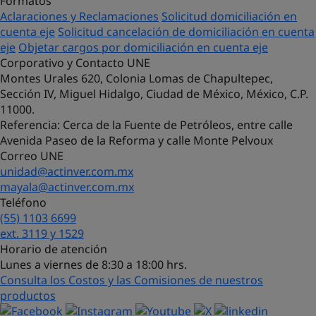
Formatos
Aclaraciones y Reclamaciones
Solicitud domiciliación en
cuenta eje
Solicitud cancelación de domiciliación en cuenta
eje
Objetar cargos por domiciliación en cuenta eje
Corporativo y Contacto UNE
Montes Urales 620, Colonia Lomas de Chapultepec,
Sección IV, Miguel Hidalgo, Ciudad de México, México, C.P.
11000.
Referencia
: Cerca de la Fuente de Petróleos, entre calle
Avenida Paseo de la Reforma y calle Monte Pelvoux
Correo UNE
unidad@actinver.com.mx
mayala@actinver.com.mx
Teléfono
(55) 1103 6699
¡Hola! Soy Lucy, tu asistente virtual.
ext. 3119 y 1529
¿Con qué puedo ayudarte?
Horario de atención
Lunes a viernes de 8:30 a 18:00 hrs.
Consulta los Costos y las Comisiones de nuestros
productos