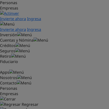
Personas
Saltar al contenido principal
Empresas
Invierte ahora
Ingresa
Invierte ahora
Ingresa
Inversión
Cuentas y Nómina
Créditos
Seguros
Retiro
Fiduciario
Apps
Nosotros
Contacto
Personas
Empresas
Regresar