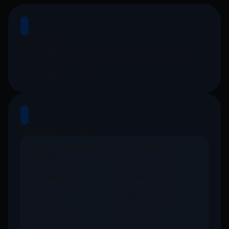
Descripción
Este fondo invierte en deuda gubernamental y
corporativa de mediano plazo de riesgo bajo a
moderado.
Información CLAVE
ID Vector de precios
51_ACTIMED_B
(Serie B)
ISIN (Serie B)
MX51AC0J00I9
Horizonte
Mediano Plazo
Calificación
AAA/3 HR