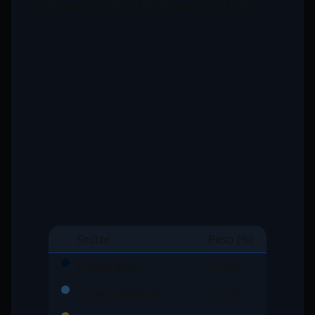
Cartera por sector al 31 de marzo del 2026
Sector
Peso (%)
Corporativo
23,36%
Gubernamental
73,22%