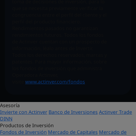
toma de decisiones de inversión, para lo
que se necesita previamente verificar la
congruencia entre el perfil del cliente y el
perfil del producto financiero.
Rendimientos pasados no garantizan
rendimientos futuros. Todos los fondos
de Actinver cuentan con un prospecto de
información, léalo antes de Invertir.
Todos los derechos reservados, marcas y
patentes. Para mayor información, sobre
los fondos de inversión que administra
Operadora Actinver,
visite
www.actinver.com/fondos
Asesoría
Invierte con Actinver
Banco de Inversiones
Actinver Trade
DINN
Productos de Inversión
Fondos de Inversión
Mercado de Capitales
Mercado de