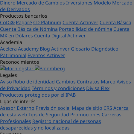
Dinero
Mercado de Cambios
Inversiones Modelo
Mercado
de Derivados
Productos bancarios
CoDi®
Pagaré
CD Platinum
Cuenta Actinver
Cuenta Básica
Cuenta Básica de Nómina
Portabilidad de nómina
Cuenta
MX en Dólares
Cuenta Digital Actinver
Academia
Acelera Academy
Blog Actinver
Glosario
Diagnóstico
Patrimonial
Eventos Actinver
Reconocimientos
Legales
Aviso Robo de identidad
Cambios Contratos Marco
Avisos
de Privacidad
Términos y condiciones
Divisa Flex
Productos protegidos por el IPAB
Ligas de interés
Asesor Externo
Previsión social
Mapa de sitio
CRS
Acerca
de esta web
Tips de Seguridad
Promociones
Carreras
Profesionales
Registro nacional de personas
desaparecidas y no localizadas