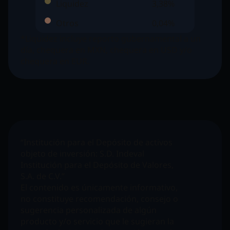
Liquidez
3,38%
Otros
0,04%
*Liquidez incluye reporto gubernamental a un
día, chequera en MXN, chequera en USD y/o
chequera en EUR.
“Institución para el Depósito de activos
objeto de inversión:
S.D. Indeval
Institución para el Depósito de Valores,
S.A. de C.V.”
El contenido es únicamente informativo,
no constituye recomendación, consejo o
sugerencia personalizada de algún
producto y/o servicio que le sugieran la