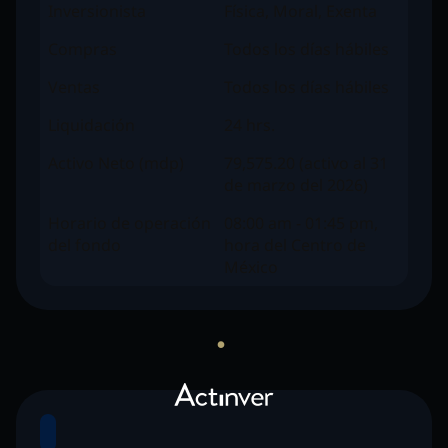
Inversionista
Física, Moral, Exenta
Compras
Todos los días hábiles
Ventas
Todos los días hábiles
Liquidación
24 hrs.
Activo Neto (mdp)
79,575.20 (activo al 31
de marzo del 2026)
Horario de operación
08:00 am - 01:45 pm,
del fondo
hora del Centro de
México