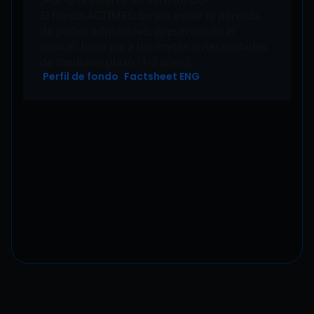
¿Por qué invertir en este fondo?
El fondo ACTIMED busca evitar la pérdida
de poder adquisitivo, preservando el
capital. Ideal para tus metas o necesidades
de mediano plazo (1-3 años).
Perfil de fondo
Factsheet ENG