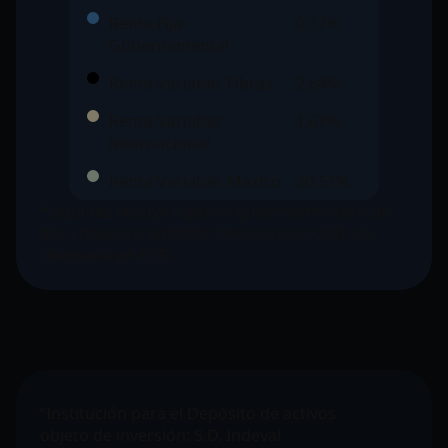
Renta Fija:
0,17%
Gubernamental
Renta Variable: Fibras
2,64%
Renta Variable:
1,67%
Internacional
Renta Variable: México
20,57%
*Liquidez incluye reporto gubernamental a un
día, chequera en MXN, chequera en USD y/o
chequera en EUR.
“Institución para el Depósito de activos
objeto de inversión:
S.D. Indeval