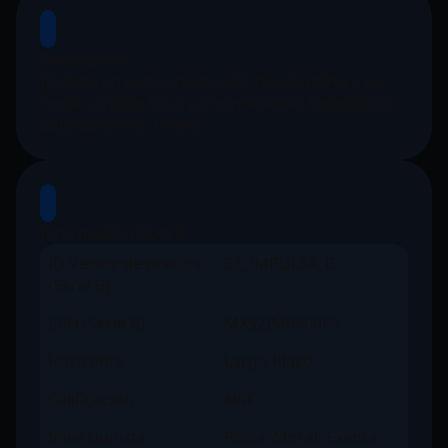
Descripción
Invierte en instrumentos de deuda (80%) y en
renta variable local e internacional. Volatilidad
definida entre 1%-3%.
Información CLAVE
ID Vector de precios
52_IMPULSA_B
(Serie B)
ISIN (Serie B)
MX52IM0400F2
Horizonte
Largo Plazo
Calificación
N/A
Inversionista
Física, Moral, Exenta