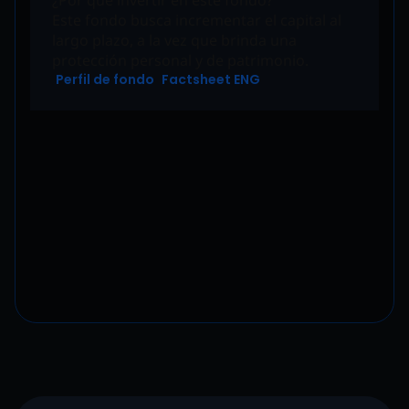
¿Por qué invertir en este fondo?
Este fondo busca incrementar el capital al
largo plazo, a la vez que brinda una
protección personal y de patrimonio.
Perfil de fondo
Factsheet ENG