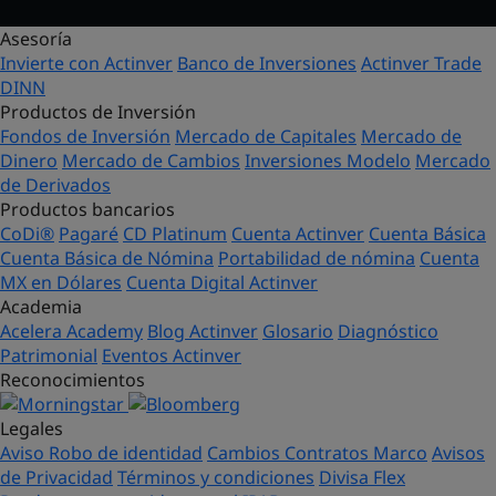
Asesoría
Invierte con Actinver
Banco de Inversiones
Actinver Trade
DINN
Productos de Inversión
Fondos de Inversión
Mercado de Capitales
Mercado de
Dinero
Mercado de Cambios
Inversiones Modelo
Mercado
de Derivados
Productos bancarios
CoDi®
Pagaré
CD Platinum
Cuenta Actinver
Cuenta Básica
Cuenta Básica de Nómina
Portabilidad de nómina
Cuenta
MX en Dólares
Cuenta Digital Actinver
Academia
Acelera Academy
Blog Actinver
Glosario
Diagnóstico
Patrimonial
Eventos Actinver
Reconocimientos
Legales
Aviso Robo de identidad
Cambios Contratos Marco
Avisos
de Privacidad
Términos y condiciones
Divisa Flex