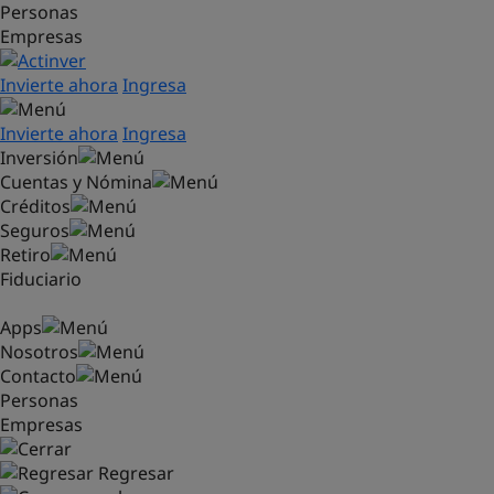
Personas
Saltar al contenido principal
Empresas
Invierte ahora
Ingresa
Invierte ahora
Ingresa
Inversión
Cuentas y Nómina
Créditos
Seguros
Retiro
Fiduciario
Apps
Nosotros
Contacto
Personas
Empresas
Regresar