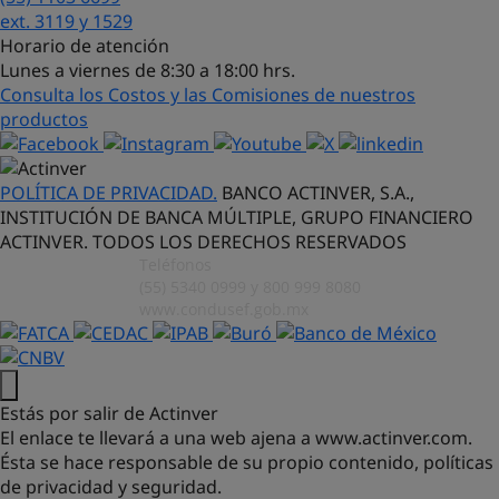
¡Hola! Soy Lucy, tu asistente virtual.
ext. 3119 y 1529
¿Con qué puedo ayudarte?
Horario de atención
Lunes a viernes de 8:30 a 18:00 hrs.
Consulta los Costos y las Comisiones de nuestros
productos
POLÍTICA DE PRIVACIDAD.
BANCO ACTINVER, S.A.,
INSTITUCIÓN DE BANCA MÚLTIPLE, GRUPO FINANCIERO
ACTINVER. TODOS LOS DERECHOS RESERVADOS
Teléfonos
(55) 5340 0999 y 800 999 8080
www.condusef.gob.mx
Estás por salir de Actinver
El enlace te llevará a una web ajena a
www.actinver.com.
Ésta se hace responsable de su propio contenido, políticas
de privacidad y seguridad.