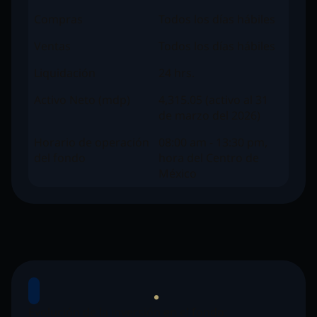
Compras
Todos los días hábiles
Ventas
Todos los días hábiles
Liquidación
24 hrs.
Activo Neto (mdp)
4,315.05 (activo al 31
de marzo del 2026)
Horario de operación
08:00 am - 13:30 pm,
del fondo
hora del Centro de
México
Evolución de la inversión en el fondo: