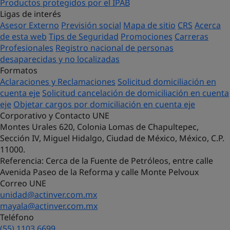
Productos protegidos por el IPAB
Ligas de interés
Asesor Externo
Previsión social
Mapa de sitio
CRS
Acerca
de esta web
Tips de Seguridad
Promociones
Carreras
Profesionales
Registro nacional de personas
desaparecidas y no localizadas
Formatos
Aclaraciones y Reclamaciones
Solicitud domiciliación en
cuenta eje
Solicitud cancelación de domiciliación en cuenta
eje
Objetar cargos por domiciliación en cuenta eje
Corporativo y Contacto UNE
Montes Urales 620, Colonia Lomas de Chapultepec,
Sección IV, Miguel Hidalgo, Ciudad de México, México, C.P.
11000.
Referencia
: Cerca de la Fuente de Petróleos, entre calle
Avenida Paseo de la Reforma y calle Monte Pelvoux
Correo UNE
unidad@actinver.com.mx
mayala@actinver.com.mx
Teléfono
(55) 1103 6699