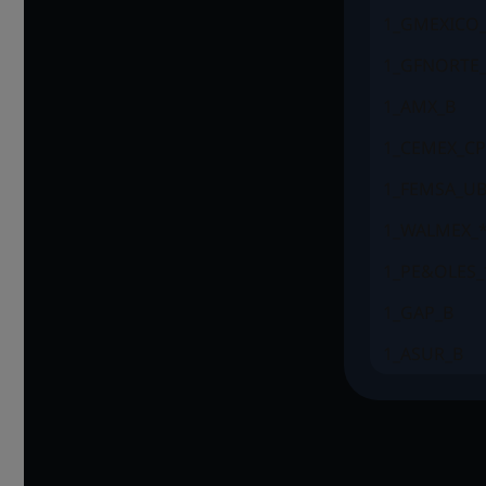
1_GMEXICO
1_GFNORTE
1_AMX_B
1_CEMEX_C
1_FEMSA_U
1_WALMEX_
1_PE&OLES_
1_GAP_B
1_ASUR_B