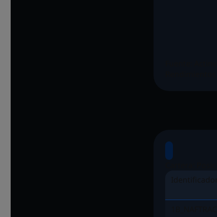
Fuente: Actin
Rendimientos 
Cartera: Posic
Identificado
1B_NAFTRAC