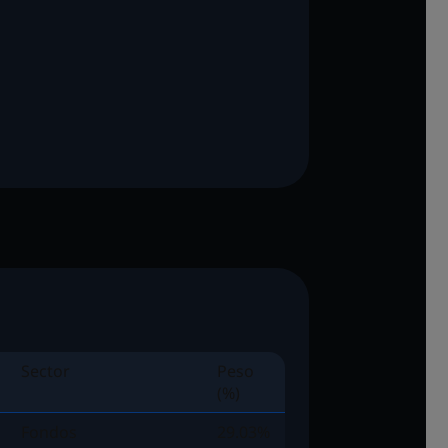
Sector
Peso
(%)
Fondos
29.03%