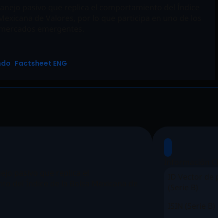
nejo pasivo que replica el comportamiento del Índice
 Mexicana de Valores, por lo que participa en uno de los
s mercados emergentes.
ondo
Factsheet ENG
Información C
jo pasivo que replica el
ID Vector de 
o del Índice de la Bolsa Mexicana de
(Serie B)
ISIN (Serie B)