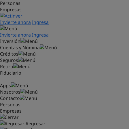
Personas
Saltar al contenido principal
Empresas
Invierte ahora
Ingresa
Invierte ahora
Ingresa
Inversión
Cuentas y Nómina
Créditos
Seguros
Retiro
Fiduciario
Apps
Nosotros
Contacto
Personas
Empresas
Regresar