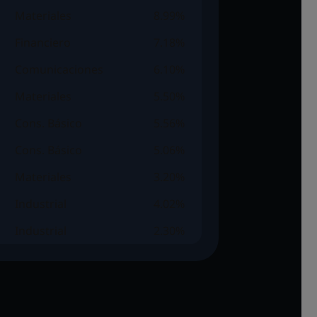
Materiales
8.99%
Financiero
7.18%
Comunicaciones
6.10%
Materiales
5.50%
Cons. Básico
5.56%
Cons. Básico
5.06%
Materiales
3.20%
Industrial
4.02%
Industrial
2.30%