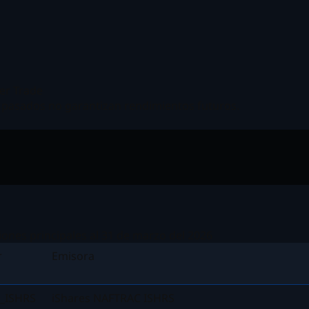
ver Trade
pasados no garantizan rendimientos futuros.
iones principales al 31 de marzo del 2026
r
Emisora
_ISHRS
iShares NAFTRAC ISHRS