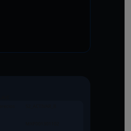
LAVE
precios
52_ACTIVAR_B
MXP001301102