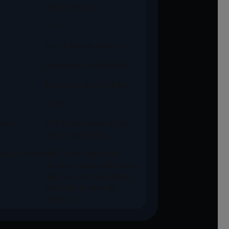
Largo Plazo
N/A
Física, Moral, Exenta
Todos los días hábiles
Todos los días hábiles
24 hrs.
(mdp)
745.39 (activo al 31 de
marzo del 2026)
eración del
08:00 am - hasta 45
minutos antes del cierre
del mercado de México,
hora del Centro de
México