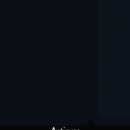
Horizonte
Calificación
Inversionista
Compras
Ventas
Liquidación
Activo Neto 
Horario de op
fondo