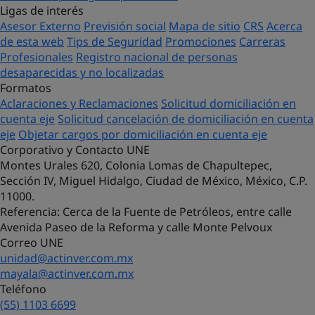
Ligas de interés
Asesor Externo
Previsión social
Mapa de sitio
CRS
Acerca
de esta web
Tips de Seguridad
Promociones
Carreras
Profesionales
Registro nacional de personas
desaparecidas y no localizadas
Formatos
Aclaraciones y Reclamaciones
Solicitud domiciliación en
cuenta eje
Solicitud cancelación de domiciliación en cuenta
eje
Objetar cargos por domiciliación en cuenta eje
Corporativo y Contacto UNE
Montes Urales 620, Colonia Lomas de Chapultepec,
Sección IV, Miguel Hidalgo, Ciudad de México, México, C.P.
11000.
Referencia
: Cerca de la Fuente de Petróleos, entre calle
Avenida Paseo de la Reforma y calle Monte Pelvoux
Correo UNE
unidad@actinver.com.mx
mayala@actinver.com.mx
Teléfono
(55) 1103 6699
¡Hola! Soy Lucy, tu asistente virtual.