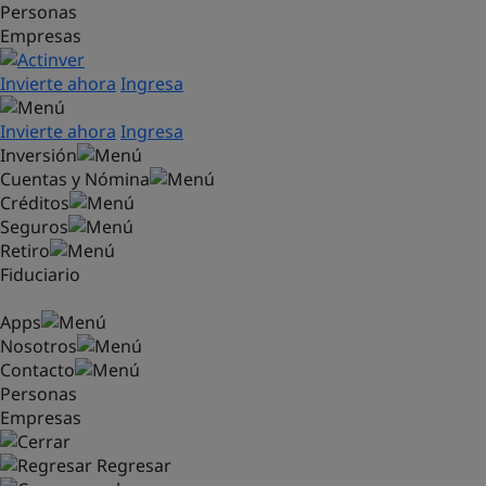
Personas
Saltar al contenido principal
Empresas
Invierte ahora
Ingresa
Invierte ahora
Ingresa
Inversión
Cuentas y Nómina
Créditos
Seguros
Retiro
Fiduciario
Apps
Nosotros
Contacto
Personas
Empresas
Regresar