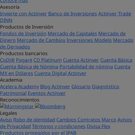
Conoce más
Asesoría
Invierte con Actinver
Banco de Inversiones
Actinver Trade
DINN
Productos de Inversión
Fondos de Inversión
Mercado de Capitales
Mercado de
Dinero
Mercado de Cambios
Inversiones Modelo
Mercado
de Derivados
Productos bancarios
CoDi®
Pagaré
CD Platinum
Cuenta Actinver
Cuenta Básica
Cuenta Básica de Nómina
Portabilidad de nómina
Cuenta
MX en Dólares
Cuenta Digital Actinver
Academia
Acelera Academy
Blog Actinver
Glosario
Diagnóstico
Patrimonial
Eventos Actinver
Reconocimientos
Legales
Aviso Robo de identidad
Cambios Contratos Marco
Avisos
de Privacidad
Términos y condiciones
Divisa Flex
Productos protegidos por el IPAB