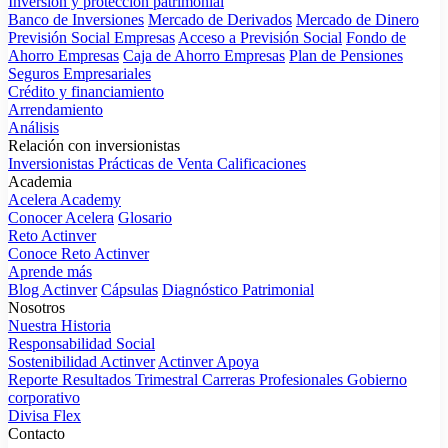
Inversión y protección patrimonial
Banco de Inversiones
Mercado de Derivados
Mercado de Dinero
Previsión Social Empresas
Acceso a Previsión Social
Fondo de
Ahorro Empresas
Caja de Ahorro Empresas
Plan de Pensiones
Seguros Empresariales
Crédito y financiamiento
Arrendamiento
Análisis
Relación con inversionistas
Inversionistas
Prácticas de Venta
Calificaciones
Academia
Acelera Academy
Conocer Acelera
Glosario
Reto Actinver
Conoce Reto Actinver
Aprende más
Blog Actinver
Cápsulas
Diagnóstico Patrimonial
Nosotros
Nuestra Historia
Responsabilidad Social
Sostenibilidad Actinver
Actinver Apoya
Reporte Resultados Trimestral
Carreras Profesionales
Gobierno
corporativo
Divisa Flex
Contacto