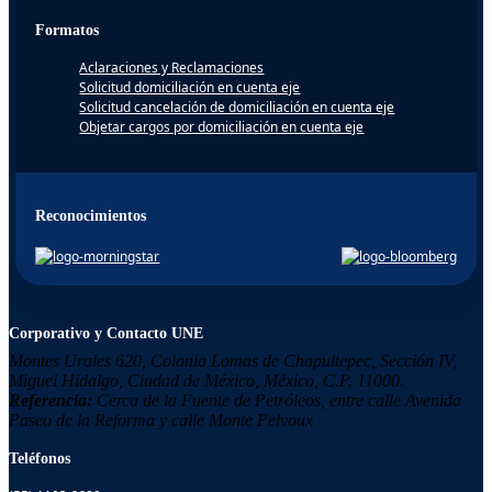
Formatos
Aclaraciones y Reclamaciones
Solicitud domiciliación en cuenta eje
Solicitud cancelación de domiciliación en cuenta eje
Objetar cargos por domiciliación en cuenta eje
Reconocimientos
Corporativo y Contacto UNE
Montes Urales 620, Colonia
Lomas de Chapultepec,
Sección IV,
Miguel Hidalgo,
Ciudad de México, México,
C.P. 11000.
Referencia:
Cerca de la Fuente de Petróleos, entre calle Avenida
Paseo de la Reforma y calle Monte Pelvoux
Teléfonos