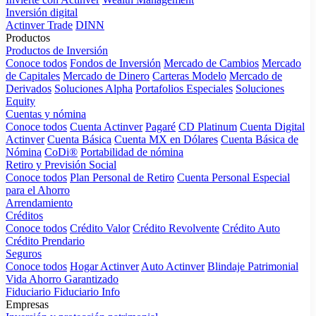
Inversión digital
Actinver Trade
DINN
Productos
Productos de Inversión
Conoce todos
Fondos de Inversión
Mercado de Cambios
Mercado
de Capitales
Mercado de Dinero
Carteras Modelo
Mercado de
Derivados
Soluciones Alpha
Portafolios Especiales
Soluciones
Equity
Cuentas y nómina
Conoce todos
Cuenta Actinver
Pagaré
CD Platinum
Cuenta Digital
Actinver
Cuenta Básica
Cuenta MX en Dólares
Cuenta Básica de
Nómina
CoDi®
Portabilidad de nómina
Retiro y Previsión Social
Conoce todos
Plan Personal de Retiro
Cuenta Personal Especial
para el Ahorro
Arrendamiento
Créditos
Conoce todos
Crédito Valor
Crédito Revolvente
Crédito Auto
Crédito Prendario
Seguros
Conoce todos
Hogar Actinver
Auto Actinver
Blindaje Patrimonial
Vida Ahorro Garantizado
Fiduciario
Fiduciario Info
Empresas