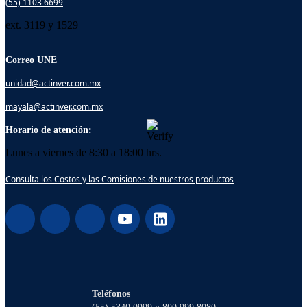
(55) 1103 6699
ext. 3119 y 1529
Correo UNE
unidad@actinver.com.mx
mayala@actinver.com.mx
Horario de atención:
Lunes a viernes de 8:30 a 18:00 hrs.
Consulta los Costos y las Comisiones de nuestros productos
¡Hola! Soy Lucy, tu asistente virtual. ¿Con
qué puedo ayudarte?
Teléfonos