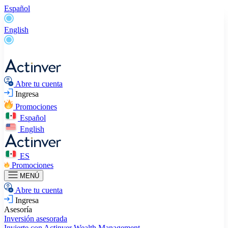
Español
English
Abre tu cuenta
Ingresa
Promociones
Español
English
ES
Promociones
MENÚ
Abre tu cuenta
Ingresa
Asesoría
Inversión asesorada
Invierte con Actinver
Wealth Management