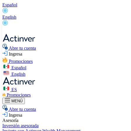
Español
English
Abre tu cuenta
Ingresa
Promociones
Español
English
ES
Promociones
MENÚ
Abre tu cuenta
Ingresa
Asesoría
Inversión asesorada
Invierte con Actinver
Wealth Management