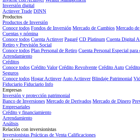
Inversión digital
Actinver Trade
DINN
Productos
Productos de Inversión
Conoce todos
Fondos de Inversión
Mercado de Cambios
Mercado de 
Cuentas y nómina
Conoce todos
Cuenta Actinver
Pagaré
CD Platinum
Cuenta Digital A
Retiro y Previsión Social
Conoce todos
Plan Personal de Retiro
Cuenta Personal Especial para 
Arrendamiento
Créditos
Conoce todos
Crédito Valor
Crédito Revolvente
Crédito Auto
Crédito
Seguros
Conoce todos
Hogar Actinver
Auto Actinver
Blindaje Patrimonial
Vid
Fiduciario
Fiduciario Info
Empresas
Inversión y protección patrimonial
Banco de Inversiones
Mercado de Derivados
Mercado de Dinero
Pre
Empresariales
Crédito y financiamiento
Arrendamiento
Análisis
Relación con inversionistas
Inversionistas
Prácticas de Venta
Calificaciones