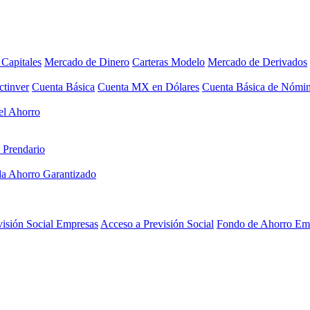
Capitales
Mercado de Dinero
Carteras Modelo
Mercado de Derivados
ctinver
Cuenta Básica
Cuenta MX en Dólares
Cuenta Básica de Nómi
el Ahorro
 Prendario
a Ahorro Garantizado
visión Social Empresas
Acceso a Previsión Social
Fondo de Ahorro Em