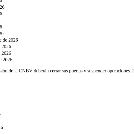
26
026
6
6
26
26
e de 2026
e 2026
e 2026
de 2026
visión de la CNBV deberán cerrar sus puertas y suspender operaciones. P
6
26
6