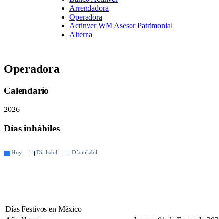
Arrendadora
Operadora
Actinver WM Asesor Patrimonial
Alterna
Operadora
Calendario
2026
Días inhábiles
Hoy
Día habil
Día inhabil
Días Festivos en México