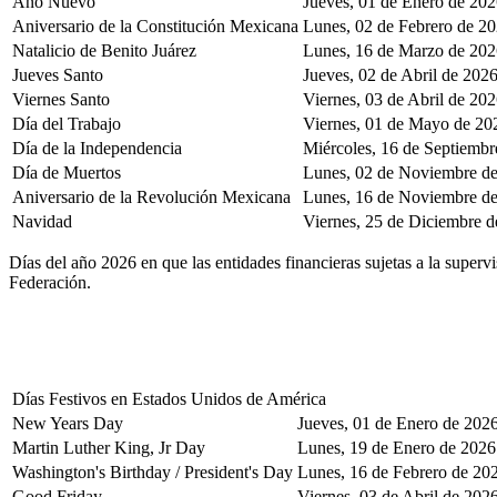
Año Nuevo
Jueves, 01 de Enero de 20
Aniversario de la Constitución Mexicana
Lunes, 02 de Febrero de 2
Natalicio de Benito Juárez
Lunes, 16 de Marzo de 202
Jueves Santo
Jueves, 02 de Abril de 202
Viernes Santo
Viernes, 03 de Abril de 20
Día del Trabajo
Viernes, 01 de Mayo de 20
Día de la Independencia
Miércoles, 16 de Septiembr
Día de Muertos
Lunes, 02 de Noviembre d
Aniversario de la Revolución Mexicana
Lunes, 16 de Noviembre d
Navidad
Viernes, 25 de Diciembre 
Días del año 2026 en que las entidades financieras sujetas a la super
Federación.
Días Festivos en Estados Unidos de América
New Years Day
Jueves, 01 de Enero de 202
Martin Luther King, Jr Day
Lunes, 19 de Enero de 2026
Washington's Birthday / President's Day
Lunes, 16 de Febrero de 20
Good Friday
Viernes, 03 de Abril de 202