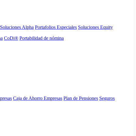
Soluciones Alpha
Portafolios Especiales
Soluciones Equity
na
CoDi®
Portabilidad de nómina
presas
Caja de Ahorro Empresas
Plan de Pensiones
Seguros