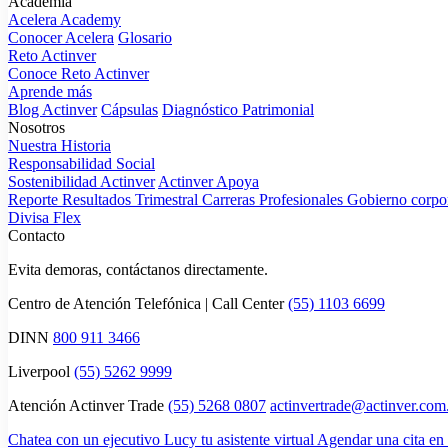
Academia
Acelera Academy
Conocer Acelera
Glosario
Reto Actinver
Conoce Reto Actinver
Aprende más
Blog Actinver
Cápsulas
Diagnóstico Patrimonial
Nosotros
Nuestra Historia
Responsabilidad Social
Sostenibilidad Actinver
Actinver Apoya
Reporte Resultados Trimestral
Carreras Profesionales
Gobierno corpo
Divisa Flex
Contacto
Evita demoras, contáctanos directamente.
Centro de Atención Telefónica | Call Center
(55) 1103 6699
DINN
800 911 3466
Liverpool
(55) 5262 9999
Atención Actinver Trade
(55) 5268 0807
actinvertrade@actinver.co
Chatea con un ejecutivo
Lucy tu asistente virtual
Agendar una cita en