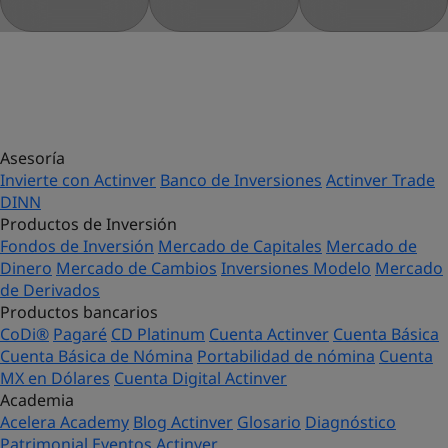
Asesoría
Invierte con Actinver
Banco de Inversiones
Actinver Trade
DINN
Productos de Inversión
Fondos de Inversión
Mercado de Capitales
Mercado de
Dinero
Mercado de Cambios
Inversiones Modelo
Mercado
de Derivados
Productos bancarios
CoDi®
Pagaré
CD Platinum
Cuenta Actinver
Cuenta Básica
Cuenta Básica de Nómina
Portabilidad de nómina
Cuenta
MX en Dólares
Cuenta Digital Actinver
Academia
Acelera Academy
Blog Actinver
Glosario
Diagnóstico
Patrimonial
Eventos Actinver