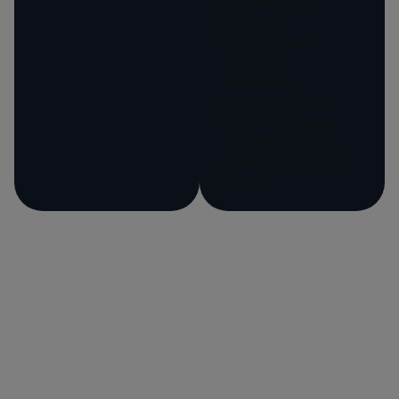
portafolio con
Productos
Estructurados.
Invierte en
alternativas
relacionadas con
índices bursátiles,
acciones, divisas,
metales o tasas de
interés.