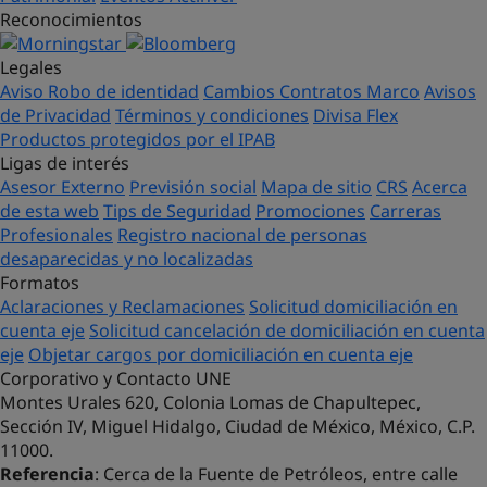
Reconocimientos
Legales
Aviso Robo de identidad
Cambios Contratos Marco
Avisos
de Privacidad
Términos y condiciones
Divisa Flex
Productos protegidos por el IPAB
Ligas de interés
Asesor Externo
Previsión social
Mapa de sitio
CRS
Acerca
de esta web
Tips de Seguridad
Promociones
Carreras
Profesionales
Registro nacional de personas
desaparecidas y no localizadas
Formatos
Aclaraciones y Reclamaciones
Solicitud domiciliación en
cuenta eje
Solicitud cancelación de domiciliación en cuenta
eje
Objetar cargos por domiciliación en cuenta eje
Corporativo y Contacto UNE
Montes Urales 620, Colonia Lomas de Chapultepec,
Sección IV, Miguel Hidalgo, Ciudad de México, México, C.P.
11000.
Referencia
: Cerca de la Fuente de Petróleos, entre calle