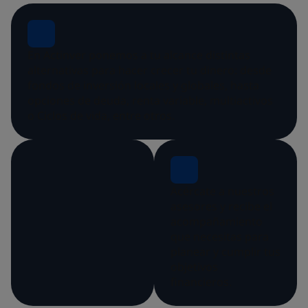
En Actinver ponemos a tu alcance distintas
alternativas para hacer crecer tu dinero: desde
fondos de inversión locales y globales, hasta
opciones de deuda, renta variable, multiactivos
o Ciclos de vida, entre otros.
Acércate a nuestros
asesores y recibe el
acompañamiento
que necesitas para
planear y cumplir tus
objetivos
financieros.