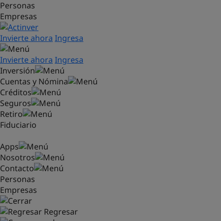
Personas
Saltar al contenido principal
Empresas
Invierte ahora
Ingresa
Invierte ahora
Ingresa
Inversión
Cuentas y Nómina
Créditos
Seguros
Retiro
Fiduciario
Apps
Nosotros
Contacto
Personas
Empresas
Regresar