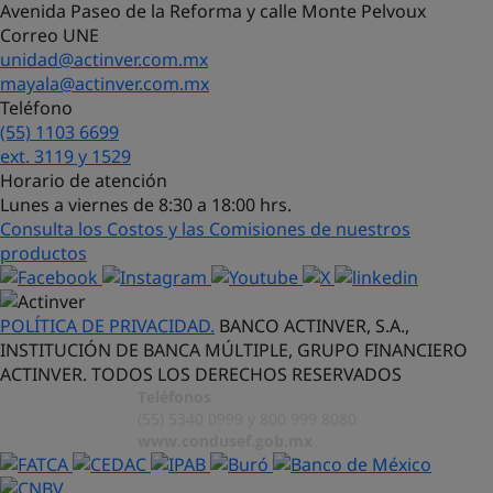
Avenida Paseo de la Reforma y calle Monte Pelvoux
Correo UNE
unidad@actinver.com.mx
mayala@actinver.com.mx
Teléfono
(55) 1103 6699
¡Hola! Soy Lucy, tu asistente virtual.
ext. 3119 y 1529
¿Con qué puedo ayudarte?
Horario de atención
Lunes a viernes de 8:30 a 18:00 hrs.
Consulta los Costos y las Comisiones de nuestros
productos
POLÍTICA DE PRIVACIDAD.
BANCO ACTINVER, S.A.,
INSTITUCIÓN DE BANCA MÚLTIPLE, GRUPO FINANCIERO
ACTINVER. TODOS LOS DERECHOS RESERVADOS
Teléfonos
(55) 5340 0999 y 800 999 8080
www.condusef.gob.mx