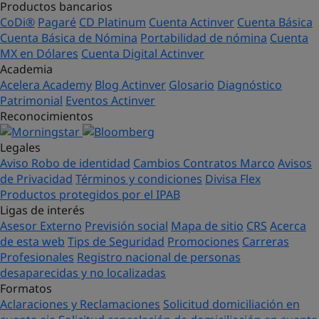
Productos bancarios
CoDi®
Pagaré
CD Platinum
Cuenta Actinver
Cuenta Básica
Cuenta Básica de Nómina
Portabilidad de nómina
Cuenta
MX en Dólares
Cuenta Digital Actinver
Academia
Acelera Academy
Blog Actinver
Glosario
Diagnóstico
Patrimonial
Eventos Actinver
Reconocimientos
Legales
Aviso Robo de identidad
Cambios Contratos Marco
Avisos
de Privacidad
Términos y condiciones
Divisa Flex
Productos protegidos por el IPAB
Ligas de interés
Asesor Externo
Previsión social
Mapa de sitio
CRS
Acerca
de esta web
Tips de Seguridad
Promociones
Carreras
Profesionales
Registro nacional de personas
desaparecidas y no localizadas
Formatos
Aclaraciones y Reclamaciones
Solicitud domiciliación en