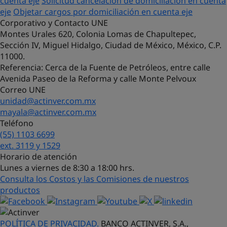
cuenta eje
Solicitud cancelación de domiciliación en cuenta
eje
Objetar cargos por domiciliación en cuenta eje
Corporativo y Contacto UNE
Montes Urales 620, Colonia Lomas de Chapultepec,
Sección IV, Miguel Hidalgo, Ciudad de México, México, C.P.
11000.
Referencia
: Cerca de la Fuente de Petróleos, entre calle
Avenida Paseo de la Reforma y calle Monte Pelvoux
Correo UNE
unidad@actinver.com.mx
mayala@actinver.com.mx
Teléfono
(55) 1103 6699
¡Hola! Soy Lucy, tu asistente virtual.
ext. 3119 y 1529
¿Con qué puedo ayudarte?
Horario de atención
Lunes a viernes de 8:30 a 18:00 hrs.
Consulta los Costos y las Comisiones de nuestros
productos
POLÍTICA DE PRIVACIDAD.
BANCO ACTINVER, S.A.,