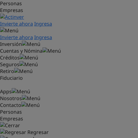
Personas
Saltar al contenido principal
Empresas
Invierte ahora
Ingresa
Invierte ahora
Ingresa
Inversión
Cuentas y Nómina
Créditos
Seguros
Retiro
Fiduciario
Apps
Nosotros
Contacto
Personas
Empresas
Regresar