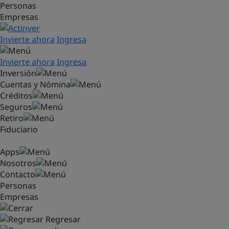
Personas
Saltar al contenido principal
Empresas
Invierte ahora
Ingresa
Invierte ahora
Ingresa
Inversión
Cuentas y Nómina
Créditos
Seguros
Retiro
Fiduciario
Apps
Nosotros
Contacto
Personas
Empresas
Regresar