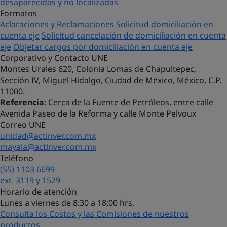
desaparecidas y no localizadas
Formatos
Aclaraciones y Reclamaciones
Solicitud domiciliación en
cuenta eje
Solicitud cancelación de domiciliación en cuenta
eje
Objetar cargos por domiciliación en cuenta eje
Corporativo y Contacto UNE
Montes Urales 620, Colonia Lomas de Chapultepec,
Sección IV, Miguel Hidalgo, Ciudad de México, México, C.P.
11000.
Referencia
: Cerca de la Fuente de Petróleos, entre calle
Avenida Paseo de la Reforma y calle Monte Pelvoux
Correo UNE
unidad@actinver.com.mx
mayala@actinver.com.mx
Teléfono
(55) 1103 6699
¡Hola! Soy Lucy, tu asistente virtual.
ext. 3119 y 1529
¿Con qué puedo ayudarte?
Horario de atención
Lunes a viernes de 8:30 a 18:00 hrs.
Consulta los Costos y las Comisiones de nuestros
productos