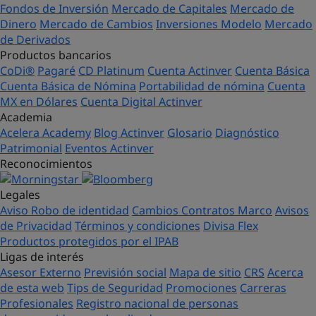
Fondos de Inversión
Mercado de Capitales
Mercado de
Dinero
Mercado de Cambios
Inversiones Modelo
Mercado
de Derivados
Productos bancarios
CoDi®
Pagaré
CD Platinum
Cuenta Actinver
Cuenta Básica
Cuenta Básica de Nómina
Portabilidad de nómina
Cuenta
MX en Dólares
Cuenta Digital Actinver
Academia
Acelera Academy
Blog Actinver
Glosario
Diagnóstico
Patrimonial
Eventos Actinver
Reconocimientos
Legales
Aviso Robo de identidad
Cambios Contratos Marco
Avisos
de Privacidad
Términos y condiciones
Divisa Flex
Productos protegidos por el IPAB
Ligas de interés
Asesor Externo
Previsión social
Mapa de sitio
CRS
Acerca
de esta web
Tips de Seguridad
Promociones
Carreras
Profesionales
Registro nacional de personas