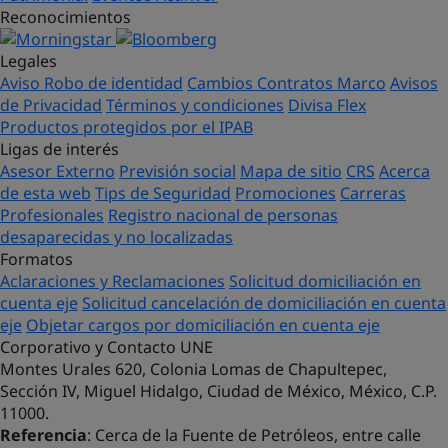
Reconocimientos
Legales
Aviso Robo de identidad
Cambios Contratos Marco
Avisos
de Privacidad
Términos y condiciones
Divisa Flex
Productos protegidos por el IPAB
Ligas de interés
Asesor Externo
Previsión social
Mapa de sitio
CRS
Acerca
de esta web
Tips de Seguridad
Promociones
Carreras
Profesionales
Registro nacional de personas
desaparecidas y no localizadas
Formatos
Aclaraciones y Reclamaciones
Solicitud domiciliación en
cuenta eje
Solicitud cancelación de domiciliación en cuenta
eje
Objetar cargos por domiciliación en cuenta eje
Corporativo y Contacto UNE
Montes Urales 620, Colonia Lomas de Chapultepec,
Sección IV, Miguel Hidalgo, Ciudad de México, México, C.P.
11000.
Referencia
: Cerca de la Fuente de Petróleos, entre calle