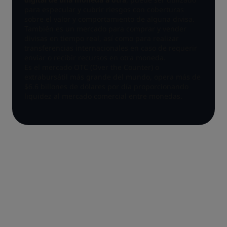
para especular y cubrir riesgos con coberturas
sobre el valor y comportamiento de alguna divisa.
También es un mercado para comprar y vender
divisas en tiempo real, así como para realizar
transferencias internacionales en caso de requerir
enviar o recibir recursos en otra moneda.
Es el mercado OTC (Over the Counter) o
extrabursátil más grande del mundo, opera más de
$6.6 billones de dólares por día proporcionando
liquidez al mercado comercial entre monedas.
¿CÓMO FUNCIONA EL
MERCADO CAMBIARIO?