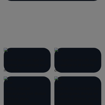
Encontrarás un tipo de
Tus operaciones de valor
cambio competitivo en el
se realizarán el mismo
mercado.
día.
Podrás realizar
Tendrás operaciones con
operaciones con divisas
las principales divisas en
exóticas: peso
el mundo: dólares, euros,
colombiano, chileno,
libras esterlinas y más.