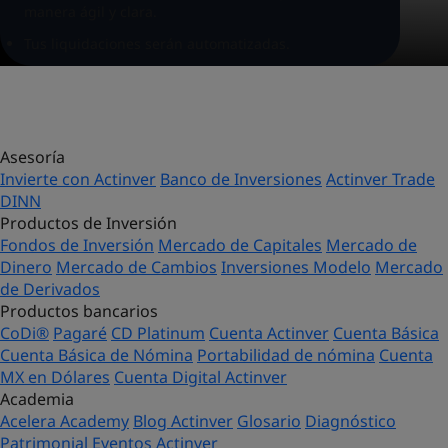
manera ágil y clara.
Tus liquidaciones serán automatizadas.
Asesoría
Invierte con Actinver
Banco de Inversiones
Actinver Trade
DINN
Productos de Inversión
Fondos de Inversión
Mercado de Capitales
Mercado de
Dinero
Mercado de Cambios
Inversiones Modelo
Mercado
de Derivados
Productos bancarios
CoDi®
Pagaré
CD Platinum
Cuenta Actinver
Cuenta Básica
Cuenta Básica de Nómina
Portabilidad de nómina
Cuenta
MX en Dólares
Cuenta Digital Actinver
Academia
Acelera Academy
Blog Actinver
Glosario
Diagnóstico
Patrimonial
Eventos Actinver