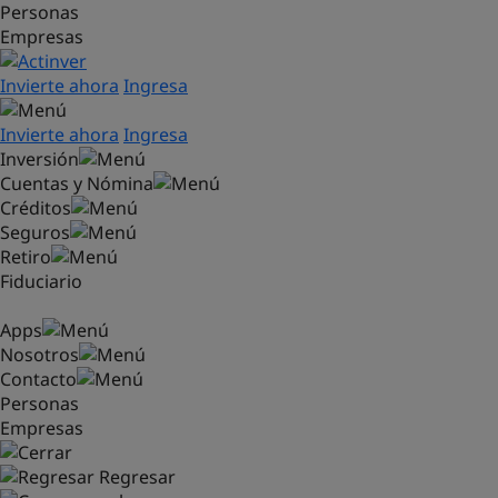
Personas
Saltar al contenido principal
Empresas
Invierte ahora
Ingresa
Invierte ahora
Ingresa
Inversión
Cuentas y Nómina
Créditos
Seguros
Retiro
Fiduciario
Apps
Nosotros
Contacto
Personas
Empresas
Regresar