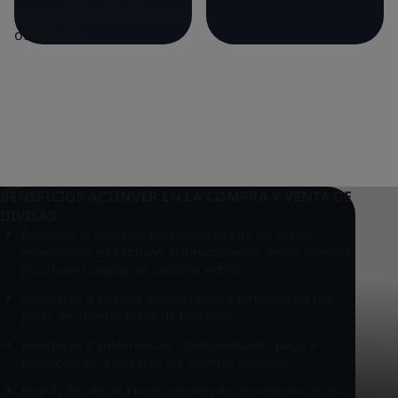
nuevo shekel israelí, entre
otras más.
BENEFICIOS ACTINVER EN LA COMPRA Y VENTA DE
DIVISAS
Recibirás la atención personalizada de un asesor
especialista en cambios, o directamente desde nuestra
plataforma digital de cambios ActiFX.
Accederás a análisis de mercados y comentarios por
parte de nuestra Mesa de Cambios.
Realizarás transferencias internacionales, pago a
proveedores, a terceros y/o cuentas propias.
Podrás dar de alta instrucciones de liquidación de una