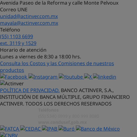
Avenida Paseo de la Reforma y calle Monte Pelvoux
Correo UNE
unidad@actinver.com.mx
mayala@actinver.com.mx
Teléfono
(55) 1103 6699
¡Hola! Soy Lucy, tu asistente virtual.
ext. 3119 y 1529
¿Con qué puedo ayudarte?
Horario de atención
Lunes a viernes de 8:30 a 18:00 hrs.
Consulta los Costos y las Comisiones de nuestros
productos
POLÍTICA DE PRIVACIDAD.
BANCO ACTINVER, S.A.,
INSTITUCIÓN DE BANCA MÚLTIPLE, GRUPO FINANCIERO
ACTINVER. TODOS LOS DERECHOS RESERVADOS
Teléfonos
(55) 5340 0999 y 800 999 8080
www.condusef.gob.mx