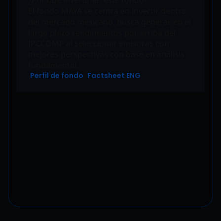
¿Por qué invertir en este fondo?
El fondo MAYA se centra en invertir dentro
del mercado mexicano, busca generar en el
largo plazo rendimientos por arriba del
IPCCOMP al seleccionar emisoras con
mejores perspectivas con base en análisis
fundamental.
Perfil de fondo
Factsheet ENG