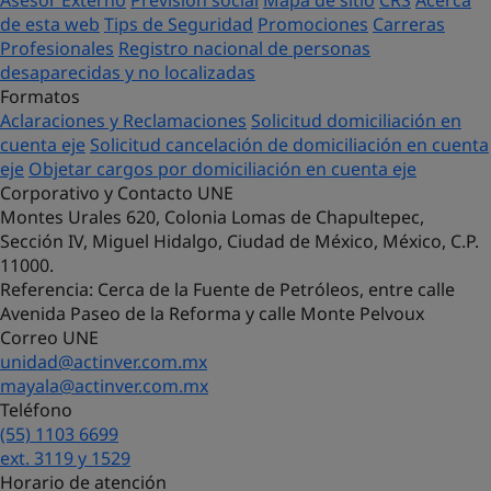
Asesor Externo
Previsión social
Mapa de sitio
CRS
Acerca
de esta web
Tips de Seguridad
Promociones
Carreras
Profesionales
Registro nacional de personas
desaparecidas y no localizadas
Formatos
Aclaraciones y Reclamaciones
Solicitud domiciliación en
cuenta eje
Solicitud cancelación de domiciliación en cuenta
eje
Objetar cargos por domiciliación en cuenta eje
Corporativo y Contacto UNE
Montes Urales 620, Colonia Lomas de Chapultepec,
Sección IV, Miguel Hidalgo, Ciudad de México, México, C.P.
11000.
Referencia
: Cerca de la Fuente de Petróleos, entre calle
Avenida Paseo de la Reforma y calle Monte Pelvoux
Correo UNE
unidad@actinver.com.mx
mayala@actinver.com.mx
Teléfono
(55) 1103 6699
¡Hola! Soy Lucy, tu asistente virtual.
ext. 3119 y 1529
¿Con qué puedo ayudarte?
Horario de atención