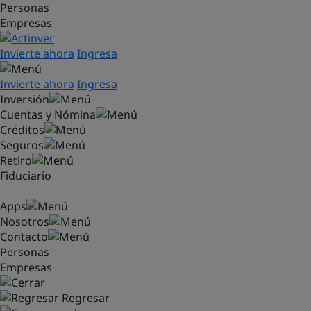
Personas
Saltar al contenido principal
Empresas
Invierte ahora
Ingresa
Invierte ahora
Ingresa
Inversión
Cuentas y Nómina
Créditos
Seguros
Retiro
Fiduciario
Apps
Nosotros
Contacto
Personas
Empresas
Regresar