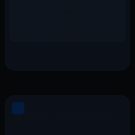
1_ASUR_B
Grupo
Industrial
Aeroportuario
del Sureste
SAB de CV
1_GCC_*
GCC SAB de CV
Materiales
Cartera por sector al 31 de marzo del 2026