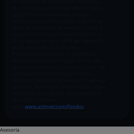
El contenido es únicamente informativo,
no constituye recomendación, consejo o
sugerencia personalizada de algún
producto y/o servicio que le sugieran la
toma de decisiones de inversión, para lo
que se necesita previamente verificar la
congruencia entre el perfil del cliente y el
perfil del producto financiero.
Rendimientos pasados no garantizan
rendimientos futuros. Todos los fondos
de Actinver cuentan con un prospecto de
información, léalo antes de Invertir.
Todos los derechos reservados, marcas y
patentes. Para mayor información, sobre
los fondos de inversión que administra
Operadora Actinver,
visite
www.actinver.com/fondos
Asesoría