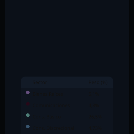
Sector
Peso (%)
Bienes Raíces
5,1%
Comunicaciones
4,8%
Cons. Básico
26,5%
Cons. Discrecional
4,73%