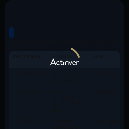
Cartera: Posiciones principales al 31 de marzo del
2026
Identificador
Emisora
Sector
1_GMEXICO_B
Grupo Mexico
Materiales
SAB de CV
1_GFNORTE_O
Grupo
Financiero
Financiero
Banorte SAB
de CV
1_FEMSA_UBD
Fomento
Cons. Básico
Economico