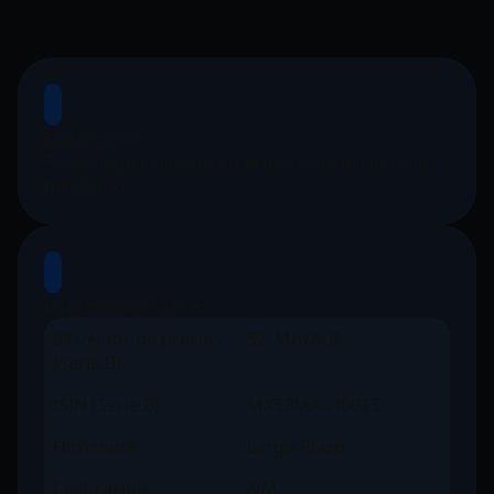
Descripción
Fondo especializado en el mercado accionario
mexicano.
Información CLAVE
ID Vector de precios
52_MAYA_B
(Serie B)
ISIN (Serie B)
MX52MA040075
Horizonte
Largo Plazo
Calificación
N/A