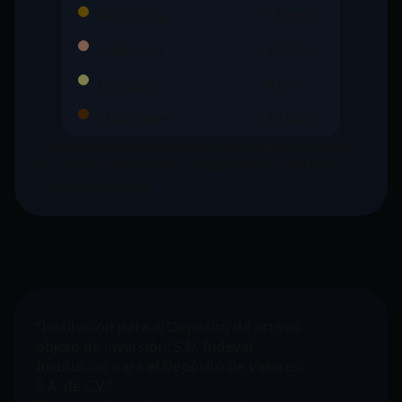
Financiero
12,78%
Industrial
17,97%
Liquidez
0,57%
Materiales
27,54%
*Liquidez incluye reporto gubernamental a un
día, chequera en MXN, chequera en USD y/o
chequera en EUR.
“Institución para el Depósito de activos
objeto de inversión:
S.D. Indeval
Institución para el Depósito de Valores,
S.A. de C.V.”