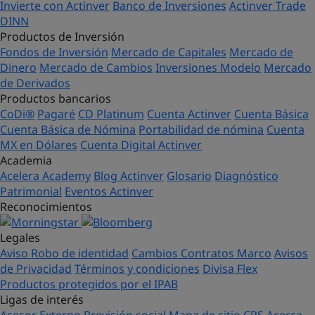
Invierte con Actinver
Banco de Inversiones
Actinver Trade
DINN
Productos de Inversión
Fondos de Inversión
Mercado de Capitales
Mercado de
Dinero
Mercado de Cambios
Inversiones Modelo
Mercado
de Derivados
Productos bancarios
CoDi®
Pagaré
CD Platinum
Cuenta Actinver
Cuenta Básica
Cuenta Básica de Nómina
Portabilidad de nómina
Cuenta
MX en Dólares
Cuenta Digital Actinver
Academia
Acelera Academy
Blog Actinver
Glosario
Diagnóstico
Patrimonial
Eventos Actinver
Reconocimientos
Legales
Aviso Robo de identidad
Cambios Contratos Marco
Avisos
de Privacidad
Términos y condiciones
Divisa Flex
Productos protegidos por el IPAB
Ligas de interés