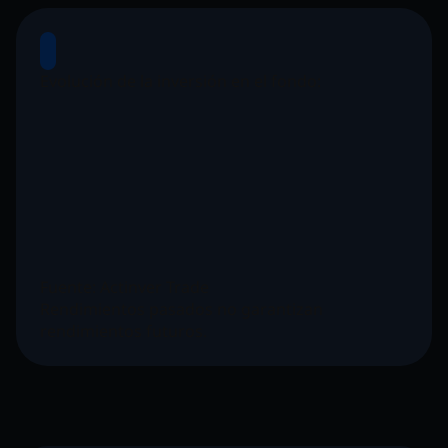
Evolución de la inversión en el fondo:
Fuente: Actinver Trade
Rendimientos pasados no garantizan
rendimientos futuros.