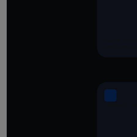
Fuente: Actin
Rendimientos 
Cartera por s