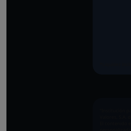
*Liquidez inc
“Institución p
Valores, S.A. d
El contenido 
personalizada 