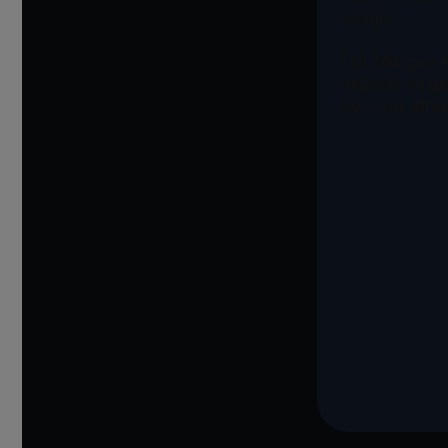
riesgo.
*J.P. Morgan 
negocio de ge
Co. y sus afil