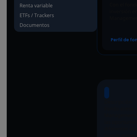
Con el fond
Renta variable
inversión en
ETFs / Trackers
Managemen
Documentos
Perfil de f
Descripción
Fondo asesora
Management*. 
las oportunid
diferentes cla
buscar maximi