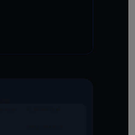
LAVE
precios
52_DINAMO_B
MX52DI0M0013