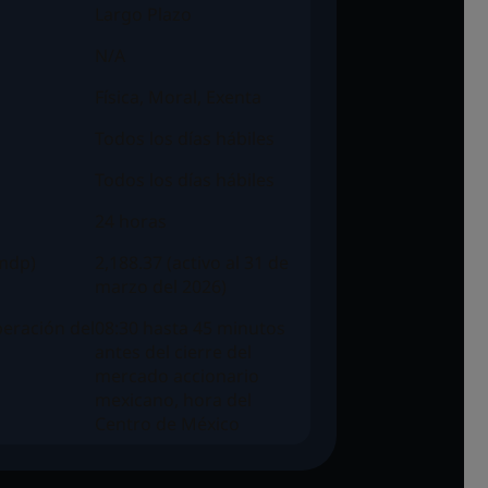
Largo Plazo
N/A
Física, Moral, Exenta
Todos los días hábiles
Todos los días hábiles
24 horas
(mdp)
2,188.37 (activo al 31 de
marzo del 2026)
eración del
08:30 hasta 45 minutos
antes del cierre del
mercado accionario
mexicano, hora del
Centro de México