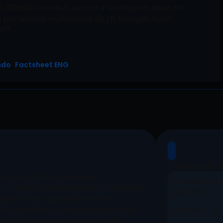
o DINAMO tendrás acceso a las mejores ideas de
 portafolios multiactivos de J.P. Morgan Asset
t* .
ondo
Factsheet ENG
Información C
do por J.P. Morgan Asset
ID Vector de 
Estrategia dinámica para capitalizar
(Serie B)
ades de mercado al invertir en
ses de activos a nivel global y con ello
ISIN (Serie B)
zar el rendimiento ajustado por