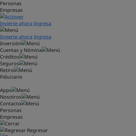
Personas
Saltar al contenido principal
Empresas
Invierte ahora
Ingresa
Invierte ahora
Ingresa
Inversión
Cuentas y Nómina
Créditos
Seguros
Retiro
Fiduciario
Apps
Nosotros
Contacto
Personas
Empresas
Regresar