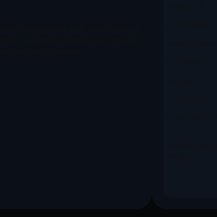
Horizonte
Calificación
Asset Management es la marca para el
stión de activos de JPMorgan Chase &
Inversionista
iadas en todo el mundo.
Compras
Ventas
Liquidación
Activo Neto 
Horario de op
fondo