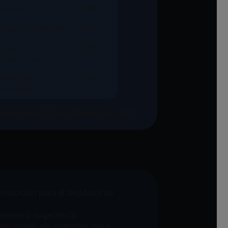
ancías
2,57%
 Fija: Corporativo
16,61%
 Fija:
2,49%
rnamental
 Variable:
77,8%
nacional
equera en USD y/o chequera en EUR.
Institución para el Depósito de
onsejo o sugerencia
decisiones de inversión, para