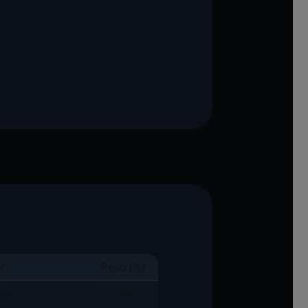
or
Peso (%)
dez
0,53%