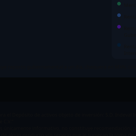
Merc
Renta
Renta
Gube
Renta
Inter
luye reporto gubernamental a un día, chequera en MXN, ch
ara el Depósito de activos objeto de inversión:
S.D. Indeval 
e C.V.”
es únicamente informativo, no constituye recomendación, c
de algún producto y/o servicio que le sugieran la toma de 