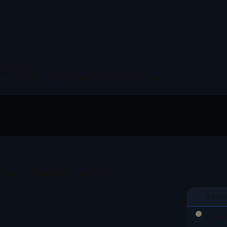
ver Trade
pasados no garantizan rendimientos futuros.
ector al 31 de marzo del 2026
Sect
Liqui