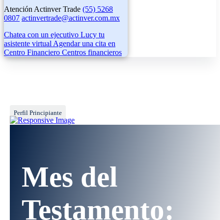
Atención Actinver Trade
(55) 5268
0807
actinvertrade@actinver.com.mx
Chatea con un ejecutivo
Lucy tu
asistente virtual
Agendar una cita en
Centro Financiero
Centros financieros
Perfil Principiante
Mes del
Testamento: