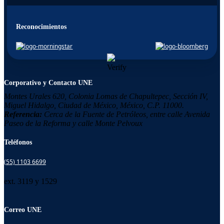
Reconocimientos
Corporativo y Contacto UNE
Montes Urales 620, Colonia
Lomas de Chapultepec,
Sección IV,
Miguel Hidalgo,
Ciudad de México, México,
C.P. 11000.
Referencia:
Cerca de la Fuente de Petróleos, entre calle Avenida
Paseo de la Reforma y calle Monte Pelvoux
Teléfonos
(55) 1103 6699
ext. 3119 y 1529
Correo UNE