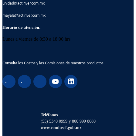
unidad@actinver.com.mx
mayala@actinver.com.mx
Horario de atención:
Lunes a viernes de 8:30 a 18:00 hrs.
Consulta los Costos y las Comisiones de nuestros productos
¡Hola! Soy Lucy, tu asistente virtual. ¿Con
qué puedo ayudarte?
Teléfonos
(55) 5340 0999 y 800 999 8080
www.condusef.gob.mx