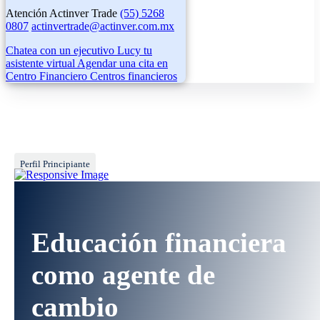
Atención Actinver Trade
(55) 5268
0807
actinvertrade@actinver.com.mx
Chatea con un ejecutivo
Lucy tu
asistente virtual
Agendar una cita en
Centro Financiero
Centros financieros
Perfil Principiante
Educación financiera
como agente de
cambio