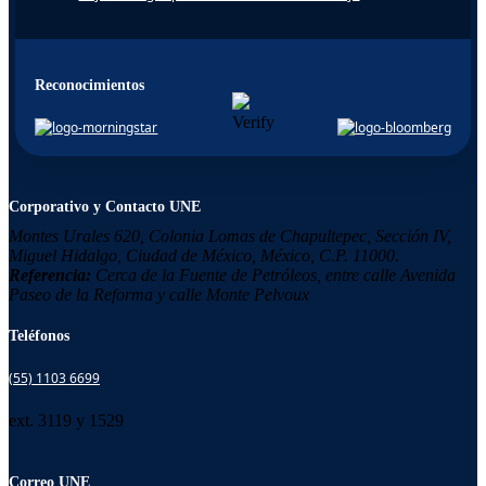
Reconocimientos
Corporativo y Contacto UNE
Montes Urales 620, Colonia
Lomas de Chapultepec,
Sección IV,
Miguel Hidalgo,
Ciudad de México, México,
C.P. 11000.
Referencia:
Cerca de la Fuente de Petróleos, entre calle Avenida
Paseo de la Reforma y calle Monte Pelvoux
Teléfonos
(55) 1103 6699
ext. 3119 y 1529
Correo UNE