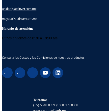
unidad@actinver.com.mx
mayala@actinver.com.mx
Horario de atención:
Lunes a viernes de 8:30 a 18:00 hrs.
Consulta los Costos y las Comisiones de nuestros productos
¡Hola! Soy Lucy, tu asistente virtual. ¿Con
qué puedo ayudarte?
Teléfonos
(55) 5340 0999 y 800 999 8080
www.condusef.gob.mx