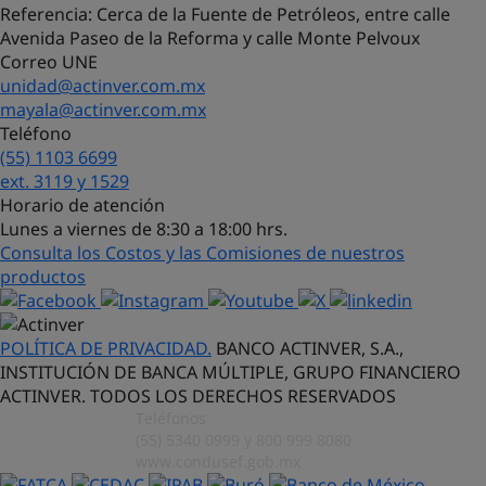
Referencia
: Cerca de la Fuente de Petróleos, entre calle
Avenida Paseo de la Reforma y calle Monte Pelvoux
Correo UNE
unidad@actinver.com.mx
mayala@actinver.com.mx
Teléfono
(55) 1103 6699
¡Hola! Soy Lucy, tu asistente virtual.
ext. 3119 y 1529
¿Con qué puedo ayudarte?
Horario de atención
Lunes a viernes de 8:30 a 18:00 hrs.
Consulta los Costos y las Comisiones de nuestros
productos
POLÍTICA DE PRIVACIDAD.
BANCO ACTINVER, S.A.,
INSTITUCIÓN DE BANCA MÚLTIPLE, GRUPO FINANCIERO
ACTINVER. TODOS LOS DERECHOS RESERVADOS
Teléfonos
(55) 5340 0999 y 800 999 8080
www.condusef.gob.mx