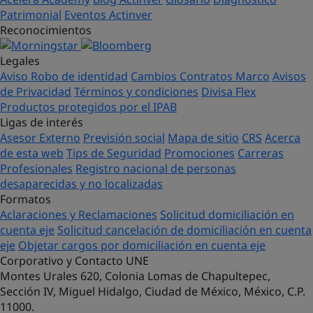
Patrimonial
Eventos Actinver
Reconocimientos
Legales
Aviso Robo de identidad
Cambios Contratos Marco
Avisos
de Privacidad
Términos y condiciones
Divisa Flex
Productos protegidos por el IPAB
Ligas de interés
Asesor Externo
Previsión social
Mapa de sitio
CRS
Acerca
de esta web
Tips de Seguridad
Promociones
Carreras
Profesionales
Registro nacional de personas
desaparecidas y no localizadas
Formatos
Aclaraciones y Reclamaciones
Solicitud domiciliación en
cuenta eje
Solicitud cancelación de domiciliación en cuenta
eje
Objetar cargos por domiciliación en cuenta eje
Corporativo y Contacto UNE
Montes Urales 620, Colonia Lomas de Chapultepec,
Sección IV, Miguel Hidalgo, Ciudad de México, México, C.P.
11000.