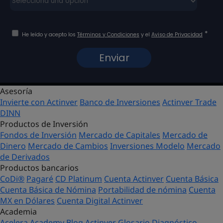
Asesoría
Invierte con Actinver
Banco de Inversiones
Actinver Trade
DINN
Productos de Inversión
Fondos de Inversión
Mercado de Capitales
Mercado de
Dinero
Mercado de Cambios
Inversiones Modelo
Mercado
de Derivados
Productos bancarios
CoDi®
Pagaré
CD Platinum
Cuenta Actinver
Cuenta Básica
Cuenta Básica de Nómina
Portabilidad de nómina
Cuenta
MX en Dólares
Cuenta Digital Actinver
Academia
Acelera Academy
Blog Actinver
Glosario
Diagnóstico