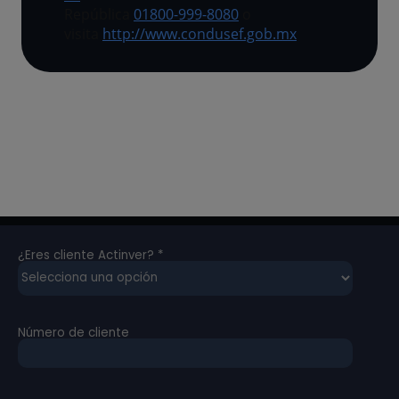
República
01800-999-8080
o
visita
http://www.condusef.gob.mx
NOS PONEMOS
EN CONTACTO CONTIGO
Compártenos tus datos para que podamos darte más
información sobre este producto