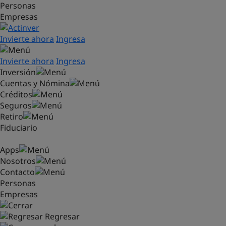
Personas
Saltar al contenido principal
Empresas
Invierte ahora
Ingresa
Invierte ahora
Ingresa
Inversión
Cuentas y Nómina
Créditos
Seguros
Retiro
Fiduciario
Apps
Nosotros
Contacto
Personas
Empresas
Regresar