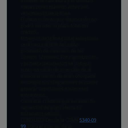
3 meses se cancelará y la última 3
meses como máximo antes del
vencimiento de la línea.
El plazo máximo por disposición no
podrá exceder el plazo total del
crédito.
El monto de la línea total autorizada
será hasta el 50% del saldo
promedio de inversión de los
últimos 12 meses. Para aprobación
y primera disposición se deberá
tener un saldo de inversión de al
menos el monto de línea otorgada.
Incumplir tus obligaciones te puede
generar comisiones e intereses
moratorios.
Contratar créditos que excedan tu
capacidad de pago afecta tu
historial crediticio.
CONDUSEF Desde la CDMX
5340-09
99
. Para el interior de la