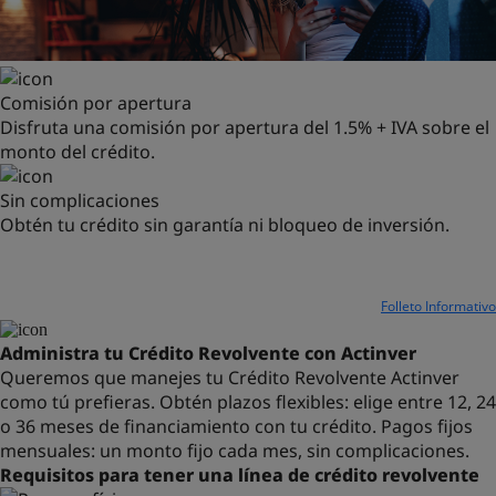
Comisión por apertura
Disfruta una comisión por apertura del 1.5% + IVA sobre el
monto del crédito.
Sin complicaciones
Obtén tu crédito sin garantía ni bloqueo de inversión.
*El monto mínimo por disposición es de $100,000. Tendrás un plazo máximo de
3 meses para realizar la primera disposición, en caso contrario se cancelará.
Para la última disposición cuentas con 3 meses antes del vencimiento.
Conoce más con este
Folleto Informativo
Administra tu Crédito Revolvente con Actinver
Queremos que manejes tu Crédito Revolvente Actinver
como tú prefieras.
Obtén plazos flexibles: elige entre 12, 24
o 36 meses de financiamiento con tu crédito.
Pagos fijos
mensuales: un monto fijo cada mes, sin complicaciones.
Requisitos para tener una línea de crédito revolvente