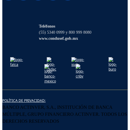
¡Hola! Soy Lucy, tu asistente virtual. ¿Con
qué puedo ayudarte?
Teléfonos
(55) 5340 0999 y 800 999 8080
www.condusef.gob.mx
POLÍTICA DE PRIVACIDAD:
BANCO ACTINVER, S.A., INSTITUCIÓN DE BANCA
MÚLTIPLE, GRUPO FINANCIERO ACTINVER. TODOS LOS
DERECHOS RESERVADOS