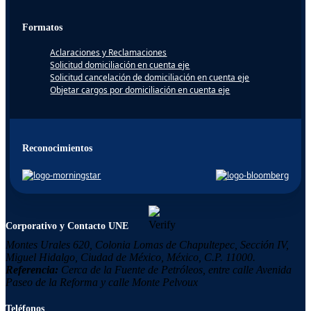
Formatos
Aclaraciones y Reclamaciones
Solicitud domiciliación en cuenta eje
Solicitud cancelación de domiciliación en cuenta eje
Objetar cargos por domiciliación en cuenta eje
Reconocimientos
Corporativo y Contacto UNE
Montes Urales 620, Colonia
Lomas de Chapultepec,
Sección IV,
Miguel Hidalgo,
Ciudad de México, México,
C.P. 11000.
Referencia:
Cerca de la Fuente de Petróleos, entre calle Avenida
Paseo de la Reforma y calle Monte Pelvoux
Teléfonos