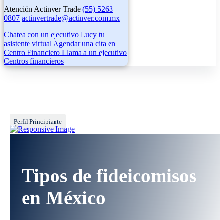
Atención Actinver Trade
(55) 5268
0807
actinvertrade@actinver.com.mx
Chatea con un ejecutivo
Lucy tu
asistente virtual
Agendar una cita en
Centro Financiero
Llama a un ejecutivo
Centros financieros
Perfil Principiante
Tipos de fideicomisos
en México