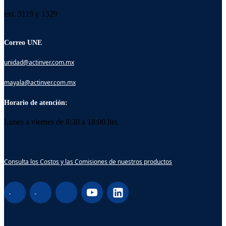
ext. 3119 y 1529
Correo UNE
unidad@actinver.com.mx
mayala@actinver.com.mx
Horario de atención:
Lunes a viernes de 8:30 a 18:00 hrs.
Consulta los Costos y las Comisiones de nuestros productos
¡Hola! Soy Lucy, tu asistente virtual. ¿Con