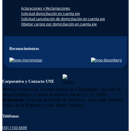
Aclaraciones y Reclamaciones
Solicitud domiciliación en cuenta eje
Solicitud cancelación de domiciliación en cuenta eje
Objetar cargos por domiciliación en cuenta eje
Reconocimientos
Corporativo y Contacto UNE
Montes Urales 620, Colonia
Lomas de Chapultepec,
Sección IV,
Miguel Hidalgo,
Ciudad de México, México,
C.P. 11000.
Referencia:
Cerca de la Fuente de Petróleos, entre calle Avenida
Paseo de la Reforma y calle Monte Pelvoux
Teléfonos
(55) 1103 6699