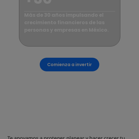
Más de 30 años impulsando el
crecimiento financieros de las
personas y empresas en México.
Comienza a invertir
UNA SOLUCIÓN PARA CADA ETAPA
DE TU VIDA
FINANCIERA
Te apoyamos a proteger, planear y hacer crecer tu