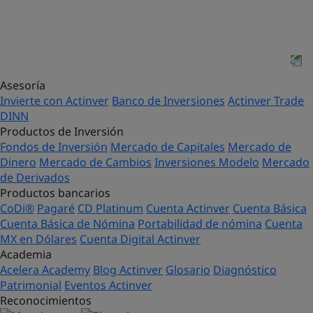
¿Tienen sucursales?
Asesoría
Invierte con Actinver
Banco de Inversiones
Actinver Trade
DINN
Productos de Inversión
Fondos de Inversión
Mercado de Capitales
Mercado de
Dinero
Mercado de Cambios
Inversiones Modelo
Mercado
de Derivados
Productos bancarios
CoDi®
Pagaré
CD Platinum
Cuenta Actinver
Cuenta Básica
Cuenta Básica de Nómina
Portabilidad de nómina
Cuenta
MX en Dólares
Cuenta Digital Actinver
Academia
Acelera Academy
Blog Actinver
Glosario
Diagnóstico
Patrimonial
Eventos Actinver
Reconocimientos