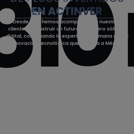
810
EN ACTINVER
Desde 1994 hemos acompañado a nuestros
clientes a construir un futuro financiero sólido y
digital, combinando la experiencia humana con la
innovación tecnológica que impulsa a México.
IMPULSAMOS LAS
GRANDES HISTORIAS