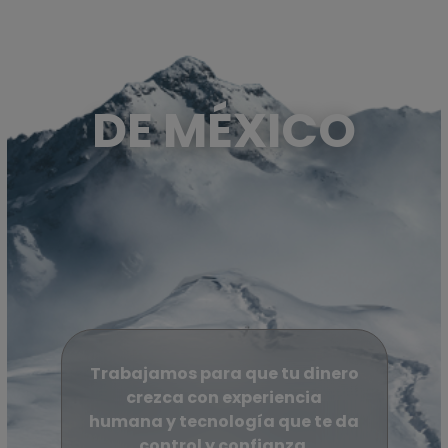
FINANCIERAS
FINANCIERAS
DE MÉXICO
Trabajamos para que tu dinero
crezca con experiencia
humana y tecnología que te da
control y confianza.