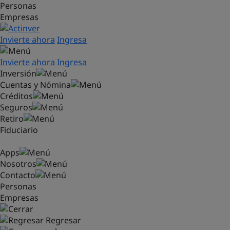
Personas
Saltar al contenido principal
Empresas
Invierte ahora
Ingresa
Invierte ahora
Ingresa
Inversión
Cuentas y Nómina
Créditos
Seguros
Retiro
Fiduciario
Apps
Nosotros
Contacto
Personas
Empresas
Regresar