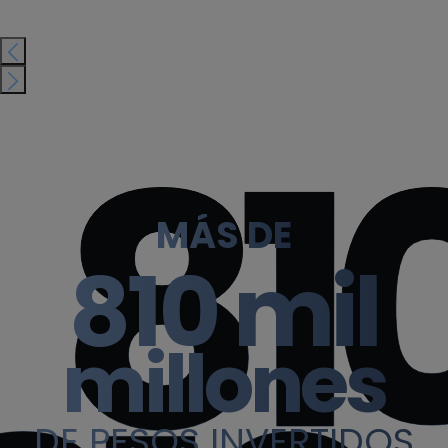
81
MÁS DE
810 mil
millones
DE PESOS INVERTIDOS