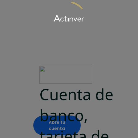
Wealth
Manageme
nt
Estrategias exclusivas, sofisticadas y
personalizadas para
que preserves tu riqueza en cada etapa de
vida.
Cuenta de
banco,
Abre tu
cuenta
tarjeta de