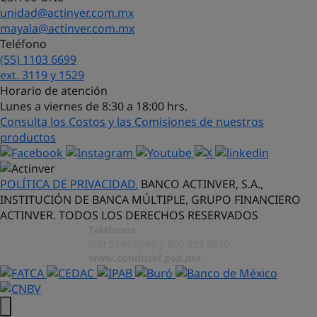
unidad@actinver.com.mx
mayala@actinver.com.mx
Teléfono
(55) 1103 6699
¡Hola! Soy Lucy, tu asistente virtual.
ext. 3119 y 1529
¿Con qué puedo ayudarte?
Horario de atención
Lunes a viernes de 8:30 a 18:00 hrs.
Consulta los Costos y las Comisiones de nuestros
productos
POLÍTICA DE PRIVACIDAD.
BANCO ACTINVER, S.A.,
INSTITUCIÓN DE BANCA MÚLTIPLE, GRUPO FINANCIERO
ACTINVER. TODOS LOS DERECHOS RESERVADOS
Teléfonos
(55) 5340 0999 y 800 999 8080
www.condusef.gob.mx