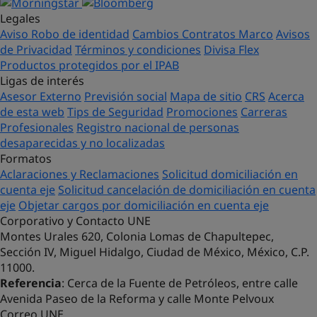
Legales
Aviso Robo de identidad
Cambios Contratos Marco
Avisos
de Privacidad
Términos y condiciones
Divisa Flex
Productos protegidos por el IPAB
Ligas de interés
Asesor Externo
Previsión social
Mapa de sitio
CRS
Acerca
de esta web
Tips de Seguridad
Promociones
Carreras
Profesionales
Registro nacional de personas
desaparecidas y no localizadas
Formatos
Aclaraciones y Reclamaciones
Solicitud domiciliación en
cuenta eje
Solicitud cancelación de domiciliación en cuenta
eje
Objetar cargos por domiciliación en cuenta eje
Corporativo y Contacto UNE
Montes Urales 620, Colonia Lomas de Chapultepec,
Sección IV, Miguel Hidalgo, Ciudad de México, México, C.P.
11000.
Referencia
: Cerca de la Fuente de Petróleos, entre calle
Avenida Paseo de la Reforma y calle Monte Pelvoux
Correo UNE