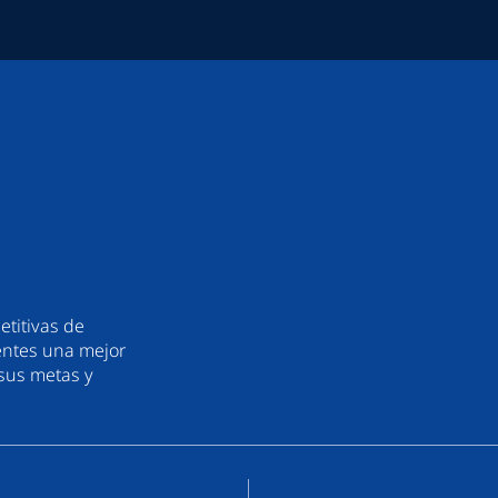
etitivas de
ientes una mejor
 sus metas y