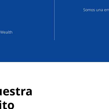
Somos una emp
 Wealth
uestra
ito