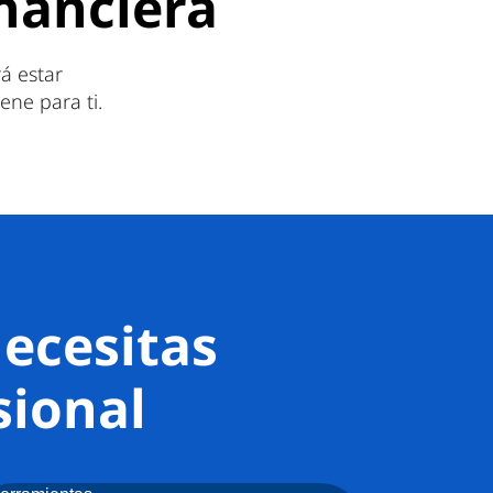
inanciera
á estar
ene para ti.
ecesitas
sional