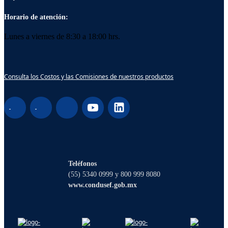
Horario de atención:
Lunes a viernes de 8:30 a 18:00 hrs.
Consulta los Costos y las Comisiones de nuestros productos
¡Hola! Soy Lucy, tu asistente virtual. ¿Con
qué puedo ayudarte?
Teléfonos
(55) 5340 0999 y 800 999 8080
www.condusef.gob.mx