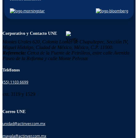
Corporativo y Contacto UNE
Montes Urales 620, Colonia
Lomas de Chapultepec,
Sección IV,
Miguel Hidalgo,
Ciudad de México, México,
C.P. 11000.
Referencia:
Cerca de la Fuente de Petróleos, entre calle Avenida
Paseo de la Reforma y calle Monte Pelvoux
Teléfonos
(55) 1103 6699
ext. 3119 y 1529
Correo UNE
unidad@actinver.com.mx
mayala@actinver.com.mx