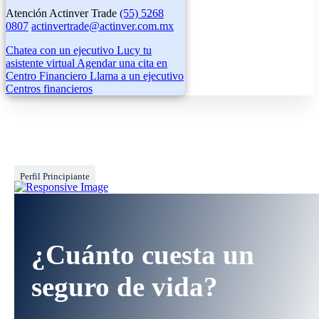
Atención Actinver Trade
(55) 5268
0807
actinvertrade@actinver.com.mx
Chatea con un ejecutivo
Lucy tu
asistente virtual
Agendar una cita en
Centro Financiero
Llama a un ejecutivo
Centros financieros
Perfil Principiante
¿Cuánto cuesta un
seguro de vida?