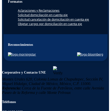
Formatos
Aclaraciones y Reclamaciones
Solicitud domiciliación en cuenta eje
Solicitud cancelación de domiciliación en cuenta eje
Objetar cargos por domiciliación en cuenta eje
Reconocimientos
Corporativo y Contacto UNE
Montes Urales 620, Colonia
Lomas de Chapultepec,
Sección IV,
Miguel Hidalgo,
Ciudad de México, México,
C.P. 11000.
Referencia:
Cerca de la Fuente de Petróleos, entre calle Avenida
Paseo de la Reforma y calle Monte Pelvoux
Teléfonos