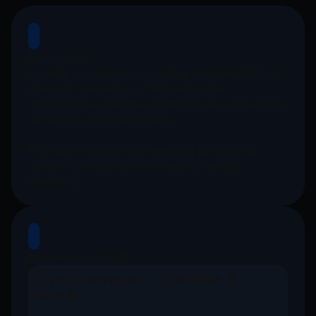
Descripción
Invierte en valores de deuda y renta variable en
diversos mercados a nivel nacional e
internacional mientras disfrutas de la cobertura
del seguro de vida incluido.
El fondo brinda una protección personal al
contar con cobertura de seguro de vida
(limitada).
Información CLAVE
ID Vector de precios
52_ACTVIDA_B
(Serie B)