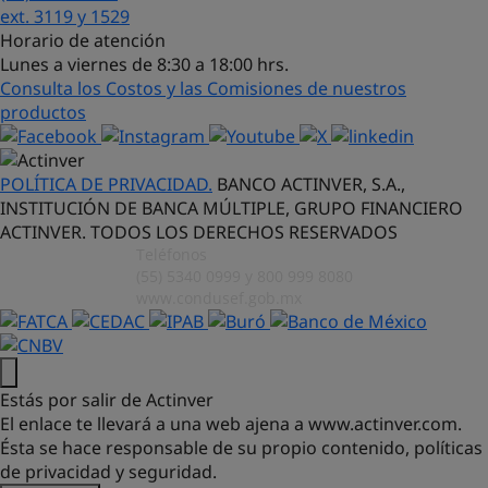
¡Hola! Soy Lucy, tu asistente virtual.
ext. 3119 y 1529
¿Con qué puedo ayudarte?
Horario de atención
Lunes a viernes de 8:30 a 18:00 hrs.
Consulta los Costos y las Comisiones de nuestros
productos
POLÍTICA DE PRIVACIDAD.
BANCO ACTINVER, S.A.,
INSTITUCIÓN DE BANCA MÚLTIPLE, GRUPO FINANCIERO
ACTINVER. TODOS LOS DERECHOS RESERVADOS
Teléfonos
(55) 5340 0999 y 800 999 8080
www.condusef.gob.mx
Estás por salir de Actinver
El enlace te llevará a una web ajena a
www.actinver.com.
Ésta se hace responsable de su propio contenido, políticas
de privacidad y seguridad.