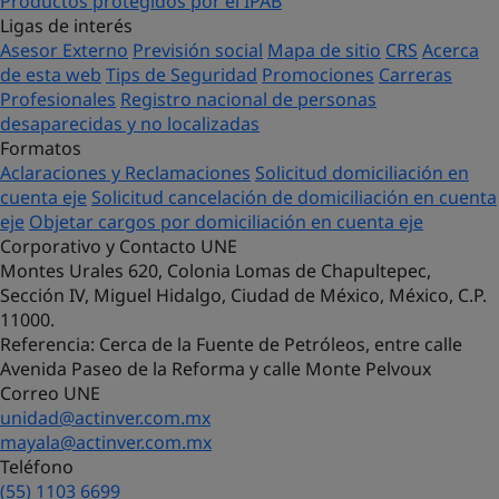
Productos protegidos por el IPAB
Ligas de interés
Asesor Externo
Previsión social
Mapa de sitio
CRS
Acerca
de esta web
Tips de Seguridad
Promociones
Carreras
Profesionales
Registro nacional de personas
desaparecidas y no localizadas
Formatos
Aclaraciones y Reclamaciones
Solicitud domiciliación en
cuenta eje
Solicitud cancelación de domiciliación en cuenta
eje
Objetar cargos por domiciliación en cuenta eje
Corporativo y Contacto UNE
Montes Urales 620, Colonia Lomas de Chapultepec,
Sección IV, Miguel Hidalgo, Ciudad de México, México, C.P.
11000.
Referencia
: Cerca de la Fuente de Petróleos, entre calle
Avenida Paseo de la Reforma y calle Monte Pelvoux
Correo UNE
unidad@actinver.com.mx
mayala@actinver.com.mx
Teléfono
(55) 1103 6699