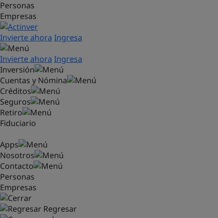
Personas
Saltar al contenido principal
Empresas
Invierte ahora
Ingresa
Invierte ahora
Ingresa
Inversión
Cuentas y Nómina
Créditos
Seguros
Retiro
Fiduciario
Apps
Nosotros
Contacto
Personas
Empresas
Regresar