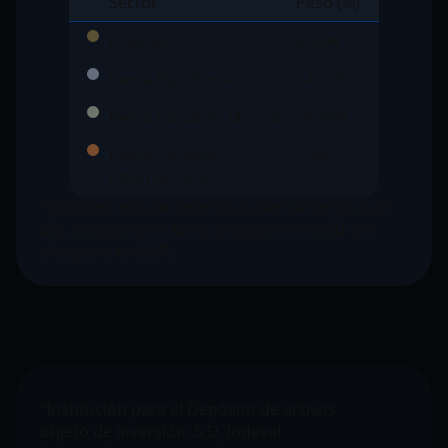
Sector
Peso (%)
Liquidez
5,55%
Renta Fija: Fondos
74,12%
Renta Variable: México
18,93%
Renta Variable:
1,4%
Internacional
*Liquidez incluye reporto gubernamental a un
día, chequera en MXN, chequera en USD y/o
chequera en EUR.
“Institución para el Depósito de activos
objeto de inversión:
S.D. Indeval