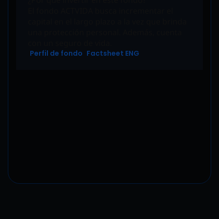
¿Por qué invertir en este fondo?
El fondo ACTVIDA busca incrementar el
capital en el largo plazo a la vez que brinda
una protección personal. Además, cuenta
con un seguro de vida.
Perfil de fondo
Factsheet ENG