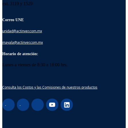
ext. 3119 y 1529
Correo UNE
unidad@actinver.com.mx
mayala@actinver.com.mx
Horario de atención:
Lunes a viernes de 8:30 a 18:00 hrs.
Consulta los Costos y las Comisiones de nuestros productos
¡Hola! Soy Lucy, tu asistente virtual. ¿Con