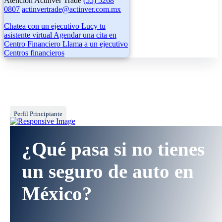
Atención Actinver Trade
(55) 5268
0807
actinvertrade@actinver.com.mx
Chatea con un ejecutivo
Lucy tu
asistente virtual
Agendar una cita en
Centro Financiero
Llama a un ejecutivo
Centros financieros
Perfil Principiante
¿Qué pasa si no tienes
un seguro de auto en
México?