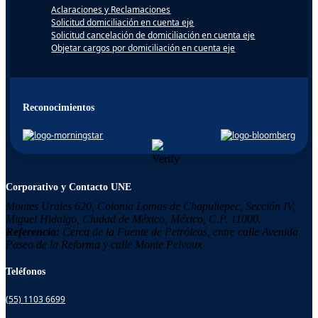
Aclaraciones y Reclamaciones
Solicitud domiciliación en cuenta eje
Solicitud cancelación de domiciliación en cuenta eje
Objetar cargos por domiciliación en cuenta eje
Reconocimientos
Corporativo y Contacto UNE
Montes Urales 620, Colonia
Lomas de Chapultepec,
Sección IV,
Miguel Hidalgo,
Ciudad de México, México,
C.P. 11000.
Referencia:
Cerca de la Fuente de Petróleos, entre calle Avenida
Paseo de la Reforma y calle Monte Pelvoux
Teléfonos
(55) 1103 6699