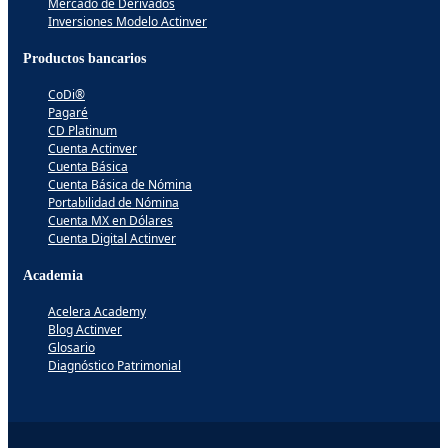
Mercado de Derivados
Inversiones Modelo Actinver
Productos bancarios
CoDi®
Pagaré
CD Platinum
Cuenta Actinver
Cuenta Básica
Cuenta Básica de Nómina
Portabilidad de Nómina
Cuenta MX en Dólares
Cuenta Digital Actinver
Academia
Acelera Academy
Blog Actinver
Glosario
Diagnóstico Patrimonial