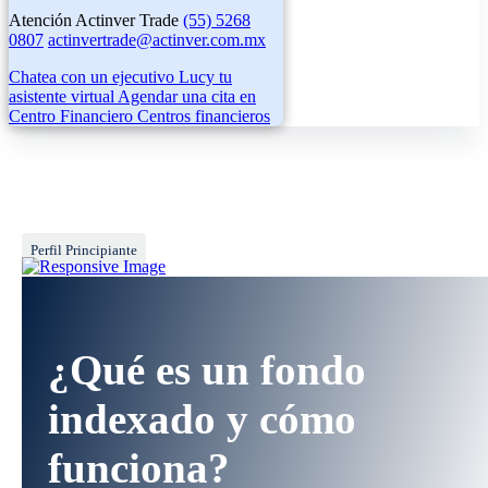
Atención Actinver Trade
(55) 5268
0807
actinvertrade@actinver.com.mx
Chatea con un ejecutivo
Lucy tu
asistente virtual
Agendar una cita en
Centro Financiero
Centros financieros
Perfil Principiante
¿Qué es un fondo
indexado y cómo
funciona?