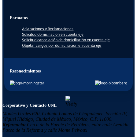
Formatos
Aclaraciones y Reclamaciones
Solicitud domiciliación en cuenta eje
Solicitud cancelación de domiciliación en cuenta eje
Objetar cargos por domiciliación en cuenta eje
Reconocimientos
Corporativo y Contacto UNE
Montes Urales 620, Colonia
Lomas de Chapultepec,
Sección IV,
Miguel Hidalgo,
Ciudad de México, México,
C.P. 11000.
Referencia:
Cerca de la Fuente de Petróleos, entre calle Avenida
Paseo de la Reforma y calle Monte Pelvoux