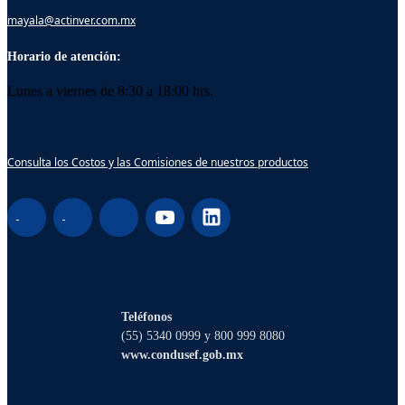
mayala@actinver.com.mx
Horario de atención:
Lunes a viernes de 8:30 a 18:00 hrs.
Consulta los Costos y las Comisiones de nuestros productos
¡Hola! Soy Lucy, tu asistente virtual. ¿Con
qué puedo ayudarte?
Teléfonos
(55) 5340 0999 y 800 999 8080
www.condusef.gob.mx