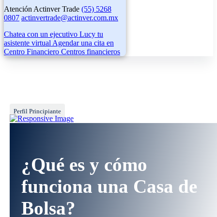
Atención Actinver Trade
(55) 5268
0807
actinvertrade@actinver.com.mx
Chatea con un ejecutivo
Lucy tu
asistente virtual
Agendar una cita en
Centro Financiero
Centros financieros
Perfil Principiante
¿Qué es y cómo
funciona una Casa de
Bolsa?