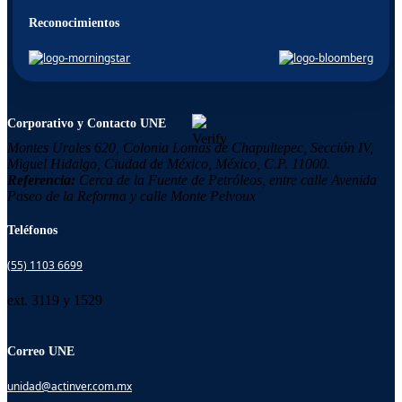
Reconocimientos
Corporativo y Contacto UNE
Montes Urales 620, Colonia
Lomas de Chapultepec,
Sección IV,
Miguel Hidalgo,
Ciudad de México, México,
C.P. 11000.
Referencia:
Cerca de la Fuente de Petróleos, entre calle Avenida
Paseo de la Reforma y calle Monte Pelvoux
Teléfonos
(55) 1103 6699
ext. 3119 y 1529
Correo UNE
unidad@actinver.com.mx