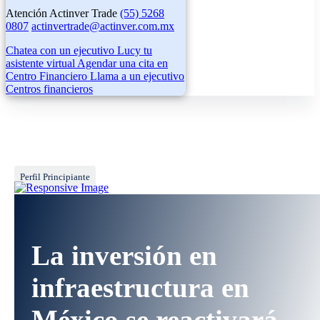
Atención Actinver Trade
(55) 5268
0807
actinvertrade@actinver.com.mx
Chatea con un ejecutivo
Lucy tu
asistente virtual
Agendar una cita en
Centro Financiero
Llama a un ejecutivo
Centros financieros
Perfil Principiante
La inversión en
infraestructura en
México se reactivará