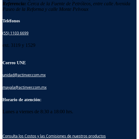
Referencia:
Cerca de la Fuente de Petróleos, entre calle Avenida
Paseo de la Reforma y calle Monte Pelvoux
Teléfonos
(55) 1103 6699
ext. 3119 y 1529
Correo UNE
unidad@actinver.com.mx
mayala@actinver.com.mx
Horario de atención:
Lunes a viernes de 8:30 a 18:00 hrs.
Consulta los Costos y las Comisiones de nuestros productos