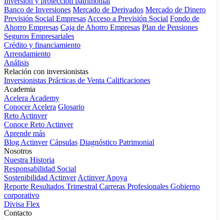
Inversión y protección patrimonial
Banco de Inversiones
Mercado de Derivados
Mercado de Dinero
Previsión Social Empresas
Acceso a Previsión Social
Fondo de
Ahorro Empresas
Caja de Ahorro Empresas
Plan de Pensiones
Seguros Empresariales
Crédito y financiamiento
Arrendamiento
Análisis
Relación con inversionistas
Inversionistas
Prácticas de Venta
Calificaciones
Academia
Acelera Academy
Conocer Acelera
Glosario
Reto Actinver
Conoce Reto Actinver
Aprende más
Blog Actinver
Cápsulas
Diagnóstico Patrimonial
Nosotros
Nuestra Historia
Responsabilidad Social
Sostenibilidad Actinver
Actinver Apoya
Reporte Resultados Trimestral
Carreras Profesionales
Gobierno
corporativo
Divisa Flex
Contacto