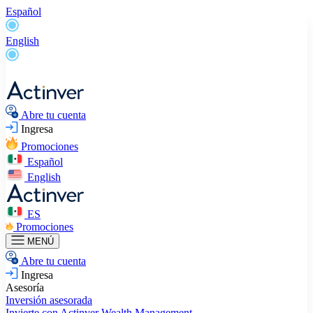
Español
English
Abre tu cuenta
Ingresa
Promociones
Español
English
ES
Promociones
MENÚ
Abre tu cuenta
Ingresa
Asesoría
Inversión asesorada
Invierte con Actinver
Wealth Management