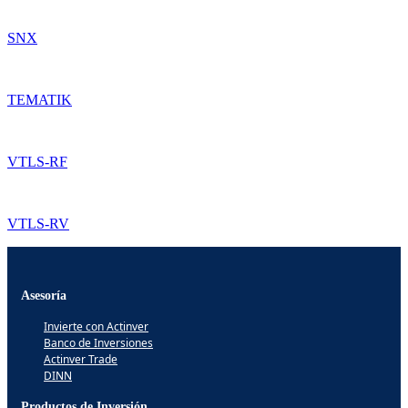
SNX
TEMATIK
VTLS-RF
VTLS-RV
Asesoría
Invierte con Actinver
Banco de Inversiones
Actinver Trade
DINN
Productos de Inversión