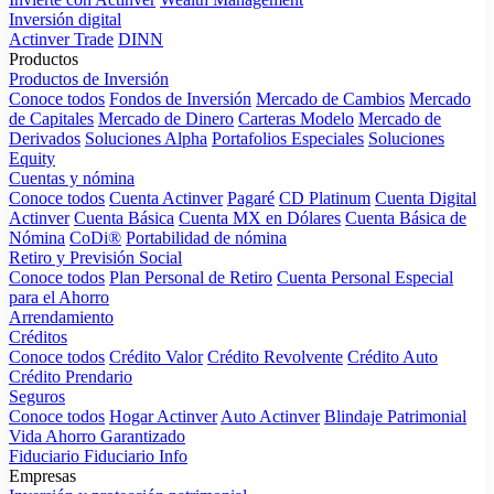
Inversión digital
Actinver Trade
DINN
Productos
Productos de Inversión
Conoce todos
Fondos de Inversión
Mercado de Cambios
Mercado
de Capitales
Mercado de Dinero
Carteras Modelo
Mercado de
Derivados
Soluciones Alpha
Portafolios Especiales
Soluciones
Equity
Cuentas y nómina
Conoce todos
Cuenta Actinver
Pagaré
CD Platinum
Cuenta Digital
Actinver
Cuenta Básica
Cuenta MX en Dólares
Cuenta Básica de
Nómina
CoDi®
Portabilidad de nómina
Retiro y Previsión Social
Conoce todos
Plan Personal de Retiro
Cuenta Personal Especial
para el Ahorro
Arrendamiento
Créditos
Conoce todos
Crédito Valor
Crédito Revolvente
Crédito Auto
Crédito Prendario
Seguros
Conoce todos
Hogar Actinver
Auto Actinver
Blindaje Patrimonial
Vida Ahorro Garantizado
Fiduciario
Fiduciario Info
Empresas