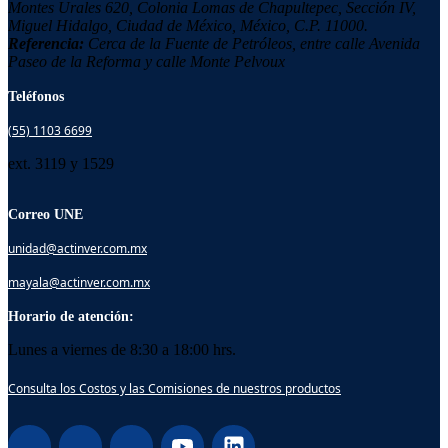
Montes Urales 620, Colonia
Lomas de Chapultepec,
Sección IV,
Miguel Hidalgo,
Ciudad de México, México,
C.P. 11000.
Referencia:
Cerca de la Fuente de Petróleos, entre calle Avenida
Paseo de la Reforma y calle Monte Pelvoux
Teléfonos
(55) 1103 6699
ext. 3119 y 1529
Correo UNE
unidad@actinver.com.mx
mayala@actinver.com.mx
Horario de atención:
Lunes a viernes de 8:30 a 18:00 hrs.
Consulta los Costos y las Comisiones de nuestros productos