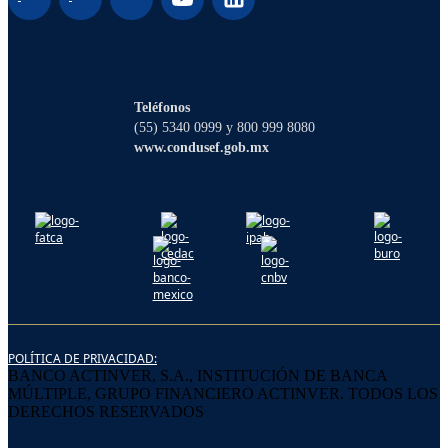
¡Hola! Soy Lucy, tu asistente virtual. ¿Con
qué puedo ayudarte?
Teléfonos
(55) 5340 0999 y 800 999 8080
www.condusef.gob.mx
POLÍTICA DE PRIVACIDAD:
BANCO ACTINVER, S.A., INSTITUCIÓN DE BANCA
MÚLTIPLE, GRUPO FINANCIERO ACTINVER. TODOS LOS
DERECHOS RESERVADOS