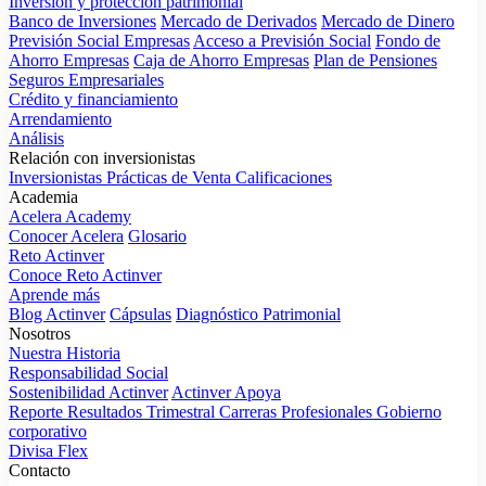
Inversión y protección patrimonial
Banco de Inversiones
Mercado de Derivados
Mercado de Dinero
Previsión Social Empresas
Acceso a Previsión Social
Fondo de
Ahorro Empresas
Caja de Ahorro Empresas
Plan de Pensiones
Seguros Empresariales
Crédito y financiamiento
Arrendamiento
Análisis
Relación con inversionistas
Inversionistas
Prácticas de Venta
Calificaciones
Academia
Acelera Academy
Conocer Acelera
Glosario
Reto Actinver
Conoce Reto Actinver
Aprende más
Blog Actinver
Cápsulas
Diagnóstico Patrimonial
Nosotros
Nuestra Historia
Responsabilidad Social
Sostenibilidad Actinver
Actinver Apoya
Reporte Resultados Trimestral
Carreras Profesionales
Gobierno
corporativo
Divisa Flex
Contacto