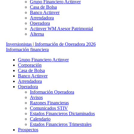
Grupo Financiero Actinver
Casa de Bolsa
Banco Actinver
Arrendadora
Operadora
Actinver WM Asesor Patrimonial
Alterna
Inversionistas | Información de Operadora 2026
Información financiera
Grupo Financiero Actinver
Corporación
Casa de Bolsa
Banco Actinver
Arrendadora
Operadora
Información Operadora
Avisos
Razones Financieras
Comunicados STIV
Estados Financieros Dictaminados
Calendario
Estados Financieros Trimestrales
Prospectos