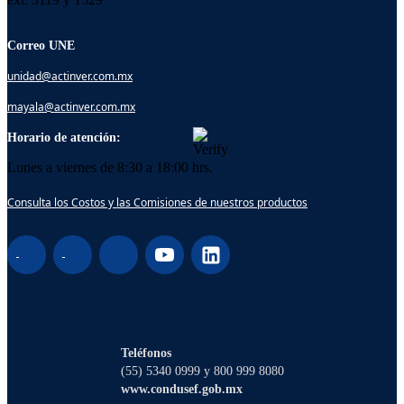
Correo UNE
unidad@actinver.com.mx
mayala@actinver.com.mx
Horario de atención:
Lunes a viernes de 8:30 a 18:00 hrs.
Consulta los Costos y las Comisiones de nuestros productos
¡Hola! Soy Lucy, tu asistente virtual. ¿Con
qué puedo ayudarte?
Teléfonos
(55) 5340 0999 y 800 999 8080
www.condusef.gob.mx