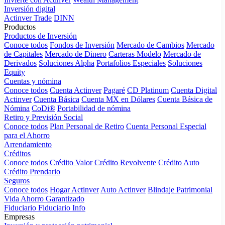
Inversión digital
Actinver Trade
DINN
Productos
Productos de Inversión
Conoce todos
Fondos de Inversión
Mercado de Cambios
Mercado
de Capitales
Mercado de Dinero
Carteras Modelo
Mercado de
Derivados
Soluciones Alpha
Portafolios Especiales
Soluciones
Equity
Cuentas y nómina
Conoce todos
Cuenta Actinver
Pagaré
CD Platinum
Cuenta Digital
Actinver
Cuenta Básica
Cuenta MX en Dólares
Cuenta Básica de
Nómina
CoDi®
Portabilidad de nómina
Retiro y Previsión Social
Conoce todos
Plan Personal de Retiro
Cuenta Personal Especial
para el Ahorro
Arrendamiento
Créditos
Conoce todos
Crédito Valor
Crédito Revolvente
Crédito Auto
Crédito Prendario
Seguros
Conoce todos
Hogar Actinver
Auto Actinver
Blindaje Patrimonial
Vida Ahorro Garantizado
Fiduciario
Fiduciario Info
Empresas