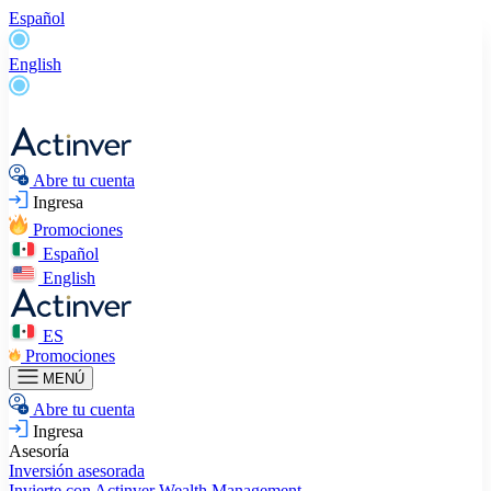
Español
English
Abre tu cuenta
Ingresa
Promociones
Español
English
ES
Promociones
MENÚ
Abre tu cuenta
Ingresa
Asesoría
Inversión asesorada
Invierte con Actinver
Wealth Management