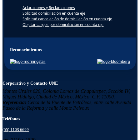
Aclaraciones y Reclamaciones
Solicitud domiciliación en cuenta eje
Solicitud cancelación de domiciliación en cuenta eje
Objetar cargos por domiciliación en cuenta eje
Reconocimientos
Corporativo y Contacto UNE
Montes Urales 620, Colonia
Lomas de Chapultepec,
Sección IV,
Miguel Hidalgo,
Ciudad de México, México,
C.P. 11000.
Referencia:
Cerca de la Fuente de Petróleos, entre calle Avenida
Paseo de la Reforma y calle Monte Pelvoux
Teléfonos
(55) 1103 6699
ext. 3119 y 1529