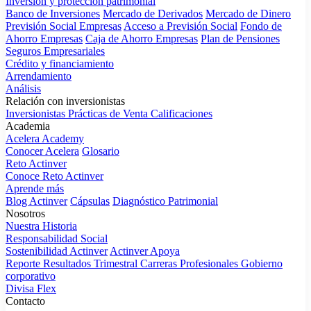
Inversión y protección patrimonial
Banco de Inversiones
Mercado de Derivados
Mercado de Dinero
Previsión Social Empresas
Acceso a Previsión Social
Fondo de
Ahorro Empresas
Caja de Ahorro Empresas
Plan de Pensiones
Seguros Empresariales
Crédito y financiamiento
Arrendamiento
Análisis
Relación con inversionistas
Inversionistas
Prácticas de Venta
Calificaciones
Academia
Acelera Academy
Conocer Acelera
Glosario
Reto Actinver
Conoce Reto Actinver
Aprende más
Blog Actinver
Cápsulas
Diagnóstico Patrimonial
Nosotros
Nuestra Historia
Responsabilidad Social
Sostenibilidad Actinver
Actinver Apoya
Reporte Resultados Trimestral
Carreras Profesionales
Gobierno
corporativo
Divisa Flex
Contacto