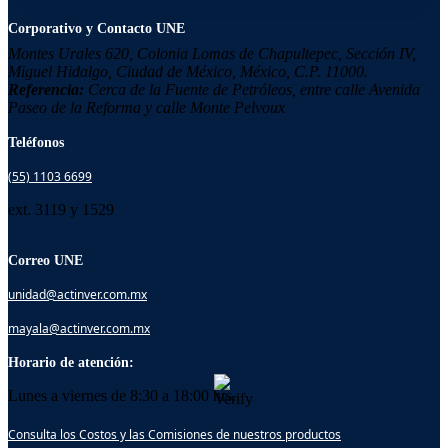
Corporativo y Contacto UNE
Montes Urales 620, Colonia
Lomas de Chapultepec,
Sección IV,
Miguel Hidalgo,
Ciudad de México, México,
C.P. 11000.
Referencia:
Cerca de la Fuente de Petróleos, entre calle Avenida
Paseo de la Reforma y calle Monte Pelvoux
Teléfonos
(55) 1103 6699
ext. 3119 y 1529
Correo UNE
unidad@actinver.com.mx
mayala@actinver.com.mx
Horario de atención:
Lunes a viernes de 8:30 a 18:00 hrs.
Consulta los Costos y las Comisiones de nuestros productos