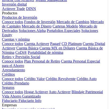
Inversión digital
Actinver Trade
DINN
Productos
Productos de Inversión
Conoce todos
Fondos de Inversión
Mercado de Cambios
Mercado
de Capitales
Mercado de Dinero
Carteras Modelo
Mercado de
Derivados
Soluciones Alpha
Portafolios Especiales
Soluciones
Equity
Cuentas y nómina
Conoce todos
Cuenta Actinver
Pagaré
CD Platinum
Cuenta Digital
Actinver
Cuenta Básica
Cuenta MX en Dólares
Cuenta Básica de
Nómina
CoDi®
Portabilidad de nómina
Retiro y Previsión Social
Conoce todos
Plan Personal de Retiro
Cuenta Personal Especial
para el Ahorro
Arrendamiento
Créditos
Conoce todos
Crédito Valor
Crédito Revolvente
Crédito Auto
Crédito Prendario
Seguros
Conoce todos
Hogar Actinver
Auto Actinver
Blindaje Patrimonial
Vida Ahorro Garantizado
Fiduciario
Fiduciario Info
Empresas