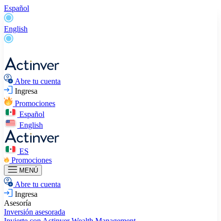
Español
English
Abre tu cuenta
Ingresa
Promociones
Español
English
ES
Promociones
MENÚ
Abre tu cuenta
Ingresa
Asesoría
Inversión asesorada
Invierte con Actinver
Wealth Management