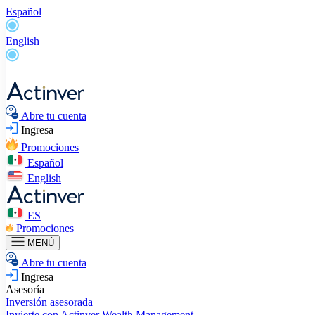
Español
English
Abre tu cuenta
Ingresa
Promociones
Español
English
ES
Promociones
MENÚ
Abre tu cuenta
Ingresa
Asesoría
Inversión asesorada
Invierte con Actinver
Wealth Management