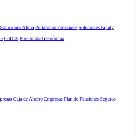
Soluciones Alpha
Portafolios Especiales
Soluciones Equity
na
CoDi®
Portabilidad de nómina
presas
Caja de Ahorro Empresas
Plan de Pensiones
Seguros