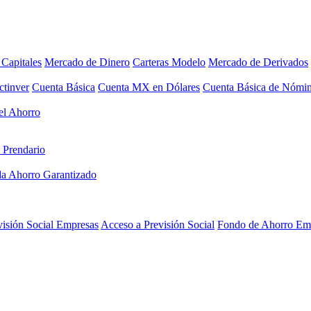
Capitales
Mercado de Dinero
Carteras Modelo
Mercado de Derivados
ctinver
Cuenta Básica
Cuenta MX en Dólares
Cuenta Básica de Nómi
el Ahorro
 Prendario
a Ahorro Garantizado
visión Social Empresas
Acceso a Previsión Social
Fondo de Ahorro Em