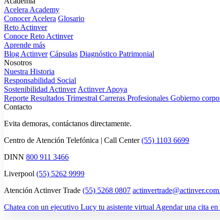
Academia
Acelera Academy
Conocer Acelera
Glosario
Reto Actinver
Conoce Reto Actinver
Aprende más
Blog Actinver
Cápsulas
Diagnóstico Patrimonial
Nosotros
Nuestra Historia
Responsabilidad Social
Sostenibilidad Actinver
Actinver Apoya
Reporte Resultados Trimestral
Carreras Profesionales
Gobierno corpo
Contacto
Evita demoras, contáctanos directamente.
Centro de Atención Telefónica | Call Center
(55) 1103 6699
DINN
800 911 3466
Liverpool
(55) 5262 9999
Atención Actinver Trade
(55) 5268 0807
actinvertrade@actinver.co
Chatea con un ejecutivo
Lucy tu asistente virtual
Agendar una cita en