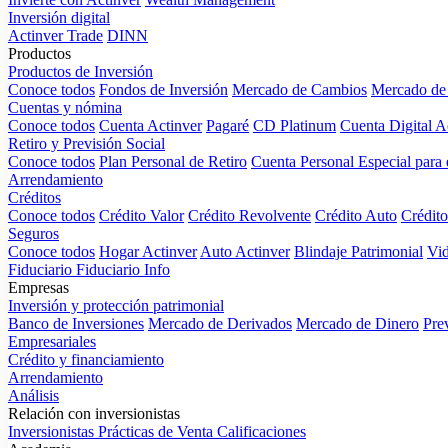
Inversión digital
Actinver Trade
DINN
Productos
Productos de Inversión
Conoce todos
Fondos de Inversión
Mercado de Cambios
Mercado de 
Cuentas y nómina
Conoce todos
Cuenta Actinver
Pagaré
CD Platinum
Cuenta Digital A
Retiro y Previsión Social
Conoce todos
Plan Personal de Retiro
Cuenta Personal Especial para 
Arrendamiento
Créditos
Conoce todos
Crédito Valor
Crédito Revolvente
Crédito Auto
Crédito
Seguros
Conoce todos
Hogar Actinver
Auto Actinver
Blindaje Patrimonial
Vid
Fiduciario
Fiduciario Info
Empresas
Inversión y protección patrimonial
Banco de Inversiones
Mercado de Derivados
Mercado de Dinero
Pre
Empresariales
Crédito y financiamiento
Arrendamiento
Análisis
Relación con inversionistas
Inversionistas
Prácticas de Venta
Calificaciones