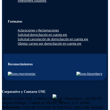
Investment Solutions
Formatos
Aclaraciones y Reclamaciones
Solicitud domiciliación en cuenta eje
Solicitud cancelación de domiciliación en cuenta eje
Objetar cargos por domiciliación en cuenta eje
Reconocimientos
Corporativo y Contacto UNE
Montes Urales 620, Colonia
Lomas de Chapultepec,
Sección IV,
Miguel Hidalgo,
Ciudad de México, México,
C.P. 11000.
Referencia:
Cerca de la Fuente de Petróleos, entre calle Avenida