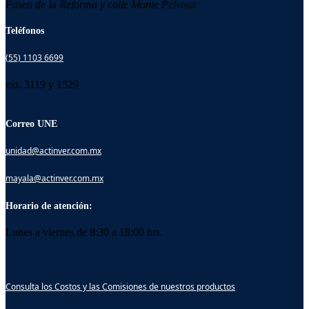
Paseo de la Reforma y calle Monte Pelvoux
Teléfonos
(55) 1103 6699
ext. 3119 y 1529
Correo UNE
unidad@actinver.com.mx
mayala@actinver.com.mx
Horario de atención:
Lunes a viernes de 8:30 a 18:00 hrs.
Consulta los Costos y las Comisiones de nuestros productos