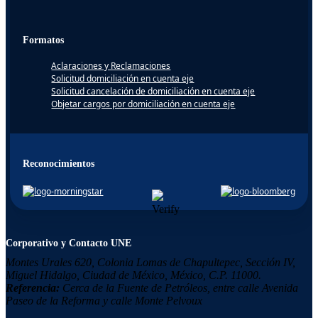
Formatos
Aclaraciones y Reclamaciones
Solicitud domiciliación en cuenta eje
Solicitud cancelación de domiciliación en cuenta eje
Objetar cargos por domiciliación en cuenta eje
Reconocimientos
Corporativo y Contacto UNE
Montes Urales 620, Colonia
Lomas de Chapultepec,
Sección IV,
Miguel Hidalgo,
Ciudad de México, México,
C.P. 11000.
Referencia:
Cerca de la Fuente de Petróleos, entre calle Avenida
Paseo de la Reforma y calle Monte Pelvoux