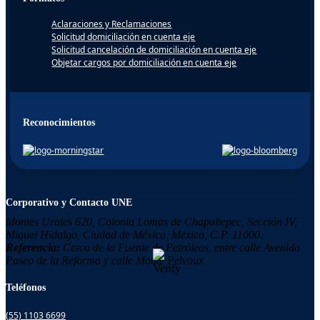
Aclaraciones y Reclamaciones
Solicitud domiciliación en cuenta eje
Solicitud cancelación de domiciliación en cuenta eje
Objetar cargos por domiciliación en cuenta eje
Reconocimientos
Corporativo y Contacto UNE
Montes Urales 620, Colonia
Lomas de Chapultepec,
Sección IV,
Miguel Hidalgo,
Ciudad de México, México,
C.P. 11000.
Referencia:
Cerca de la Fuente de Petróleos, entre calle Avenida
Paseo de la Reforma y calle Monte Pelvoux
Teléfonos
(55) 1103 6699