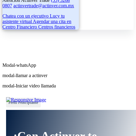
Atención Actinver Trade
(55) 5268
0807
actinvertrade@actinver.com.mx
Chatea con un ejecutivo
Lucy tu
asistente virtual
Agendar una cita en
Centro Financiero
Centros financieros
Modal-whatsApp
modal-llamar a actinver
modal-Iniciar video llamada
Perfil Principiante
¡Con Actinver te