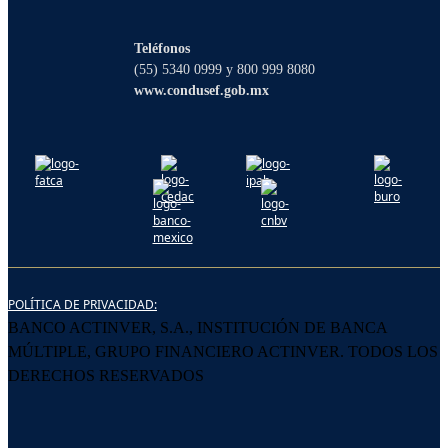
¡Hola! Soy Lucy, tu asistente virtual. ¿Con
qué puedo ayudarte?
Teléfonos
(55) 5340 0999 y 800 999 8080
www.condusef.gob.mx
POLÍTICA DE PRIVACIDAD:
BANCO ACTINVER, S.A., INSTITUCIÓN DE BANCA
MÚLTIPLE, GRUPO FINANCIERO ACTINVER. TODOS LOS
DERECHOS RESERVADOS