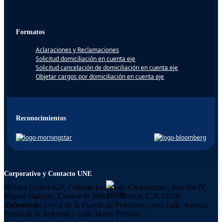
Formatos
Aclaraciones y Reclamaciones
Solicitud domiciliación en cuenta eje
Solicitud cancelación de domiciliación en cuenta eje
Objetar cargos por domiciliación en cuenta eje
Reconocimientos
Corporativo y Contacto UNE
Montes Urales 620, Colonia
Lomas de Chapultepec,
Sección IV,
Miguel Hidalgo,
Ciudad de México, México,
C.P. 11000.
Referencia:
Cerca de la Fuente de Petróleos, entre calle Avenida
Paseo de la Reforma y calle Monte Pelvoux