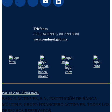
¡Hola! Soy Lucy, tu asistente virtual. ¿Con
qué puedo ayudarte?
Teléfonos
(55) 5340 0999 y 800 999 8080
www.condusef.gob.mx
POLÍTICA DE PRIVACIDAD:
BANCO ACTINVER, S.A., INSTITUCIÓN DE BANCA
MÚLTIPLE, GRUPO FINANCIERO ACTINVER. TODOS LOS
DERECHOS RESERVADOS