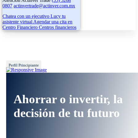
Atención Actinver Trade
(55) 5268
0807
actinvertrade@actinver.com.mx
Chatea con un ejecutivo
Lucy tu
asistente virtual
Agendar una cita en
Centro Financiero
Centros financieros
Perfil Principiante
Ahorrar o invertir, la
decisión de tu futuro